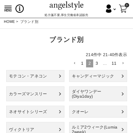
0
処方箋不要,厚生労働省承認販売
HOME
ブランド別
ブランド別
214
件中
21
-
40
件表示
1
2
3
…
11
モテコン・アネコン
キャンディーマジック
ダイヤワンデー
カラーズマンスリー
(Diya1day)
ネオサイトシリーズ
クオーレ
ルミア2ウィーク(Lumia
ヴィクトリア
2week)