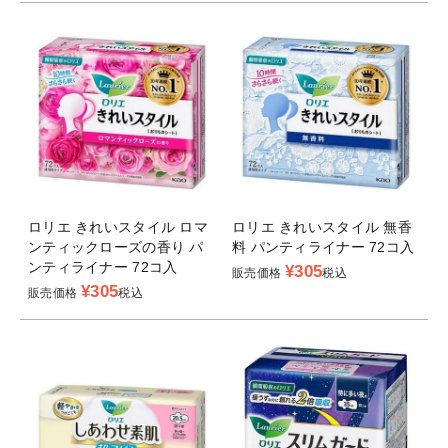
ロリエ きれいスタイル ロマ
ロリエ きれいスタイル 無香
ンティックローズの香り パ
料 パンティライナー 72コ入
ンティライナー 72コ入
¥
305
販売価格
税込
¥
305
販売価格
税込