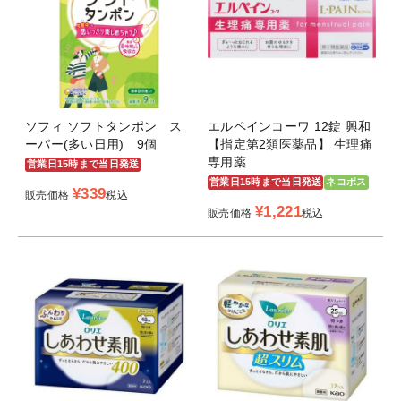
ソフィ ソフトタンポン ス
エルペインコーワ 12錠 興和
ーパー(多い日用) 9個
【指定第2類医薬品】 生理痛
専用薬
営業日15時まで当日発送
営業日15時まで当日発送
ネコポス
¥
339
販売価格
税込
¥
1,221
販売価格
税込