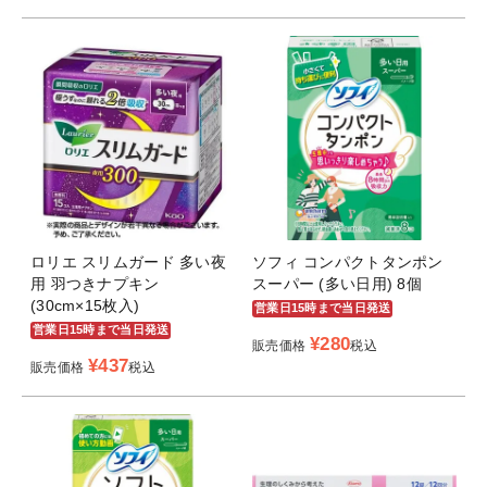
ロリエ スリムガード 多い夜
ソフィ コンパクトタンポン
用 羽つきナプキン
スーパー (多い日用) 8個
(30cm×15枚入)
営業日15時まで当日発送
営業日15時まで当日発送
¥
280
販売価格
税込
¥
437
販売価格
税込