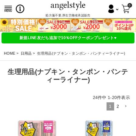
0
処方箋不要,厚生労働省承認販売
新規LINE友だち追加で10％OFFクーポンプレゼント♥
HOME
日用品
生理用品(ナプキン・タンポン・パンティーライナー)
生理用品(ナプキン・タンポン・パンテ
ィーライナー)
24
件中
1
-
20
件表示
1
2