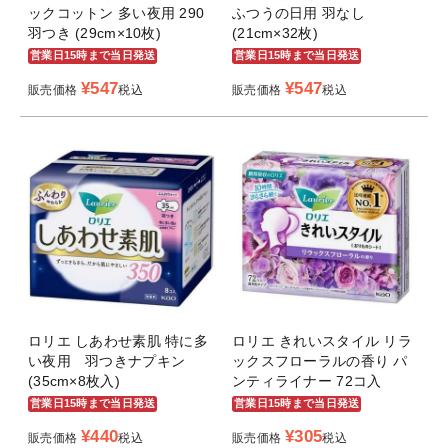
ックコットン 多い夜用 290
ふつうの日用 羽なし
羽つき (29cm×10枚)
(21cm×32枚)
営業日15時まで当日発送
営業日15時まで当日発送
¥
547
¥
547
販売価格
税込
販売価格
税込
ロリエ しあわせ素肌 特に多
ロリエ きれいスタイル リラ
い夜用 羽つきナプキン
ックスフローラルの香り パ
(35cm×8枚入)
ンティライナー 72コ入
営業日15時まで当日発送
営業日15時まで当日発送
¥
440
¥
305
販売価格
税込
販売価格
税込