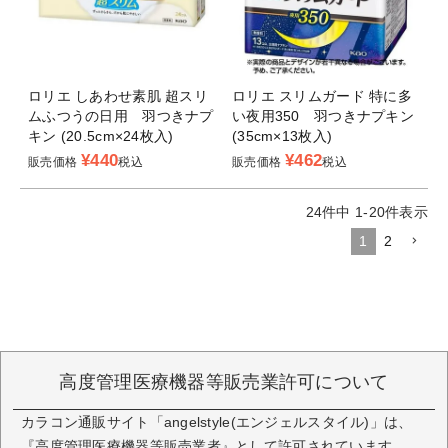
ロリエ しあわせ素肌 超スリ
ロリエ スリムガード 特に多
ムふつうの日用 羽つきナプ
い夜用350 羽つきナプキン
キン (20.5cm×24枚入)
(35cm×13枚入)
¥
440
¥
462
販売価格
税込
販売価格
税込
24
件中
1
-
20
件表示
1
2
高度管理医療機器等販売業許可について
カラコン通販サイト「angelstyle(エンジェルスタイル)」は、
『高度管理医療機器等販売業者』として許可されています。