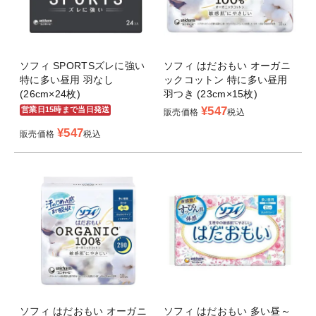
ソフィ SPORTSズレに強い
ソフィ はだおもい オーガニ
特に多い昼用 羽なし
ックコットン 特に多い昼用
(26cm×24枚)
羽つき (23cm×15枚)
¥
547
営業日15時まで当日発送
販売価格
税込
¥
547
販売価格
税込
ソフィ はだおもい オーガニ
ソフィ はだおもい 多い昼～