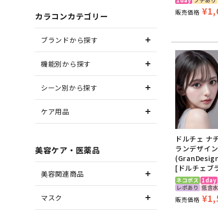
¥
1,
販売価格
カラコンカテゴリー
ブランドから探す
機能別から探す
シーン別から探す
ケア用品
ドルチェ ナ
ランデザイ
美容ケア・医薬品
(GranDesi
[ドルチェブ
美容関連商品
ネコポス
1day
レポあり
低含
¥
1,
マスク
販売価格