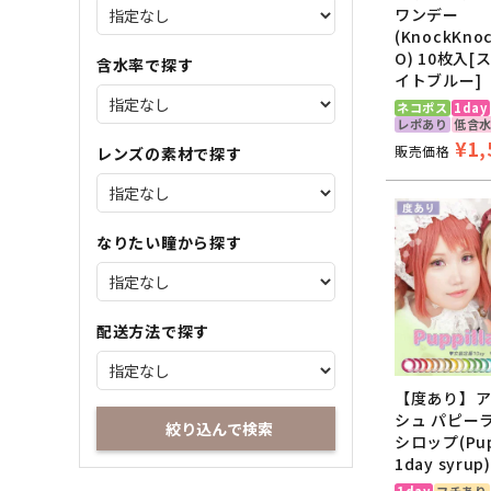
ワンデー
(KnockKno
O) 10枚入
含水率で探す
イトブルー]
ネコポス
1day
レポあり
低含
¥
1,
販売価格
レンズの素材で探す
なりたい瞳から探す
配送方法で探す
【度あり】ア
シュ パピー
絞り込んで検索
シロップ(Pupp
1day syrup
1day
フチあり