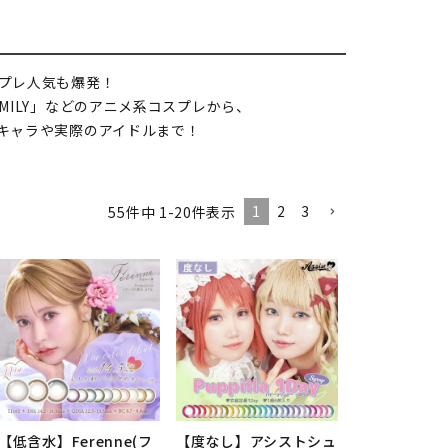
スプレ人気も爆発！
MILY」などのアニメ系コスプレから、
キャラや実際のアイドルまで！
1
2
3
55
件中
1
-
20
件表示
【低含水】Ferenne(フ
【度なし】アシストシュ