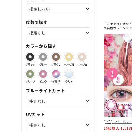
サンドイッチ製法特集
度数で探す
コミケや推し活な
高発色カラコンワン
カラーから探す
ブラック
グレー
ブラウン
ヘーゼル
ベージュ
オリーブ
ピンク
特殊柄
クリア
ブルーライトカット
UVカット
[1位] フルブル
1箱6枚入:1,51