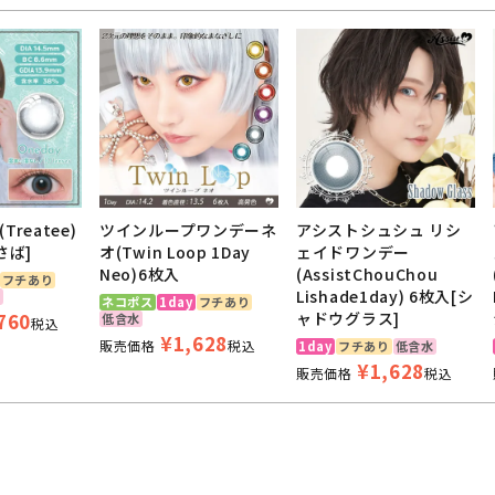
reatee)
ツインループワンデーネ
アシストシュシュ リシ
さば]
オ(Twin Loop 1Day
ェイドワンデー
Neo)6枚入
(AssistChouChou
フチあり
Lishade1day) 6枚入[シ
水
ネコポス
1day
フチあり
760
ャドウグラス]
低含水
税込
¥
1,628
販売価格
税込
1day
フチあり
低含水
¥
1,628
販売価格
税込