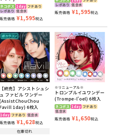
レポあり
低含水
ネコポス
1day
フチあり
¥
1,595
レポあり
低含水
販売価格
税込
¥
1,595
販売価格
税込
※リニューアル※
【終売】アシストシュシ
トロンプルイユワンデー
ュ ファビル ワンデー
(Trompe-l'oel) 6枚入
(AssistChouChou
Favill 1day) 6枚入
ネコポス
1day
フチあり
低含水
1day
フチあり
低含水
¥
1,650
販売価格
税込
¥
1,628
販売価格
税込
在庫切れ