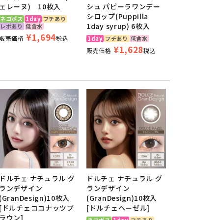
ェレーヌ) 10枚入
シュ パピーラワンデー
シロップ(Puppilla
ネコポス
1day
フチあり
1day syrup) 6枚入
レポあり
低含水
¥
1,694
販売価格
税込
1day
フチあり
低含水
¥
1,628
販売価格
税込
ドルチェ ナチュラル グ
ドルチェ ナチュラル グ
ランデザイン
ランデザイン
(GranDesign)10枚入
(GranDesign)10枚入
[ドルチェココナッツブ
[ドルチェヘーゼル]
ラウン]
ネコポス
1day
フチあり