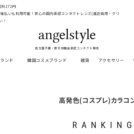
料272円
イ、後払いも利用可能！安心の国内承認コンタクトレンズ(遠近両用・クリ
い！
処方箋不要・厚生労働省承認コンタクト販売
ブランド
韓国コスメブランド
雑貨
アクセサリー
HEAL
料
フレッシュルックデイリー
CNP Laboratory
遠近両用
ェルアイズシリーズ
イルミネート
高発色(コスプレ)カラコ
RAN
ライトカットカラコン
Dr.jart+
UVカットカラコン
リンク
キャンディーマジックシリー
RANKIN
い系カラコン
メンズカラコン特集
アワンデー
ネオサイトシリーズ