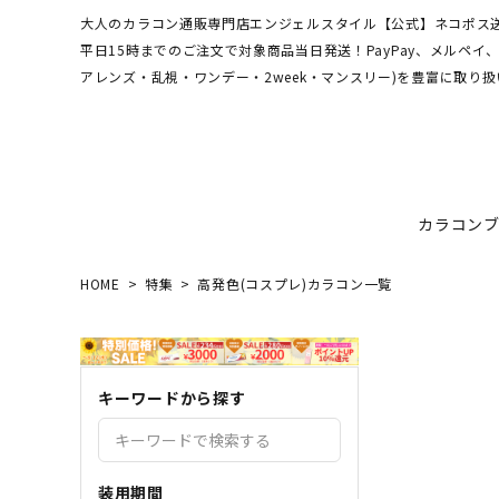
大人のカラコン通販専門店エンジェルスタイル【公式】ネコポス送
平日15時までのご注文で対象商品当日発送！PayPay、メルペ
アレンズ・乱視・ワンデー・2week・マンスリー)を豊富に取り扱
カラコン
HOME
特集
高発色(コスプレ)カラコン一覧
ワンデーアキュビュー
hamel
最短翌日お届け★当日発送
MEDI
送料無
エンジ
ディファインモイスト
3CE
乱視カラコン比較
REJU
ブルー
キーワードから探す
エバーカラーシリーズ
シーブ
その他ブランドはこちら
バレないカラコン
色素薄
レヴィアワンマンス
レヴィ
装用期間