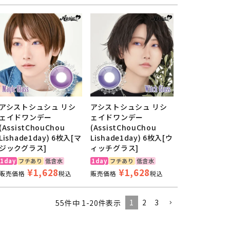
アシストシュシュ リシ
アシストシュシュ リシ
ェイドワンデー
ェイドワンデー
(AssistChouChou
(AssistChouChou
Lishade1day) 6枚入[マ
Lishade1day) 6枚入[ウ
ジックグラス]
ィッチグラス]
1day
フチあり
低含水
1day
フチあり
低含水
¥
1,628
¥
1,628
販売価格
税込
販売価格
税込
1
2
3
55
件中
1
-
20
件表示