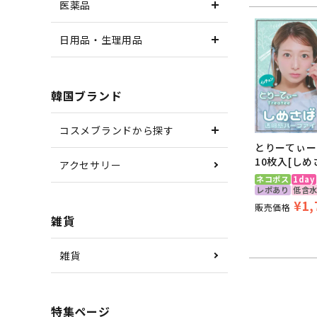
医薬品
日用品・生理用品
韓国ブランド
コスメブランドから探す
とりーてぃー(T
10枚入[しめ
アクセサリー
ネコポス
1day
レポあり
低含
¥
1,
販売価格
雑貨
雑貨
特集ページ