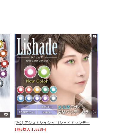
[2位] アシストシュシュ リシェイドワンデー
1箱6枚入:1,628円