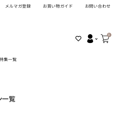
メルマガ登録
お買い物ガイド
お問い合わせ
0
特集一覧
BANANAL
30代人気カラコン
アイコフレＵＶＭ
ン一覧
VT
細フチカラコン
ズ
ピュアアイズワンデー
G
ハロウィンカラコン特集
その他ブランドはこちら