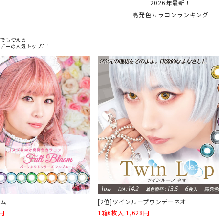
2026年最新！
高発色カラコンランキング
どでも使える
デーの人気トップ3！
[2位]ツインループワンデーネオ
ーム
1箱6枚入:1,628円
8円