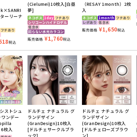
(Cielumei)10枚入[白昼
（RESAY 1month）2枚
ck×SANRI
夢]
入
[スターリーナ
ネコポス
1day
フチあり
ネコポス
1month
フチあり
シリコーンハイドロゲル
レポあり
低含水
低含水
¥
1,650
販売価格
税込
フチあり
回らない水光カラコン
水
¥
1,760
販売価格
税込
518
税込
シストシュ
ドルチェ ナチュラル グ
ドルチェ ナチュラル グ
ラワンデー
ランデザイン
ランデザイン
illa
(GranDesign)10枚入
(GranDesign)10枚入
) 6枚入
[ドルチェサークルブラ
[ドルチェローズブラウ
ック]
ン]
低含水