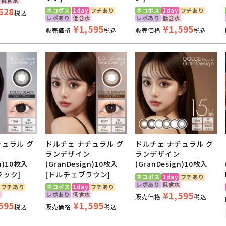
628
ネコポス
1day
フチあり
ネコポス
1day
フチあり
税込
レポあり
低含水
レポあり
低含水
¥
1,595
¥
1,595
販売価格
税込
販売価格
税込
チュラル グ
ドルチェ ナチュラル グ
ドルチェ ナチュラル グ
ン
ランデザイン
ランデザイン
gn)10枚入
(GranDesign)10枚入
(GranDesign)10枚入
ラック]
[ドルチェブラウン]
ネコポス
1day
フチあり
レポあり
低含水
フチあり
ネコポス
1day
フチあり
¥
1,595
水
レポあり
低含水
販売価格
税込
595
¥
1,595
税込
販売価格
税込