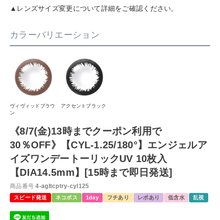
▲レンズサイズ変更について詳細をご確認ください。
カラーバリエーション
ヴィヴィッドブラウ
アクセントブラック
ン
《8/7(金)13時までクーポン利用で
30％OFF》【CYL-1.25/180°】エンジェルア
イズワンデートーリックUV 10枚入
【DIA14.5mm】[15時まで即日発送]
商品番号
4-agltcptry-cyl125
スピード発送
ネコポス
1day
フチあり
レポあり
低含水
乱視