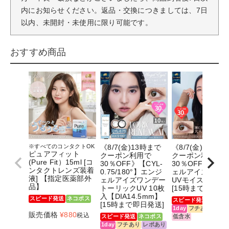
内にお知らせください。返品・交換につきましては、7日
以内、未開封・未使用に限り可能です。
おすすめ商品
※すべてのコンタクトOK
《8/7(金)13時まで
《8/7(金)13時ま
ピュアフィット
クーポン利用で
クーポン利用で
(Pure Fit）15ml [コ
30％OFF》【CYL-
30％OFF》エン
ンタクトレンズ装着
0.75/180°】エンジ
ェルアイズワン
液] 【指定医薬部外
ェルアイズワンデー
UVモイスト 10
品】
トーリックUV 10枚
[15時まで即日発
入【DIA14.5mm】
スピード発送
ネコポス
スピード発送
ネコポ
[15時まで即日発送]
1day
フチあり
レポ
販売価格
¥
880
税込
スピード発送
ネコポス
低含水
1day
フチあり
レポあり