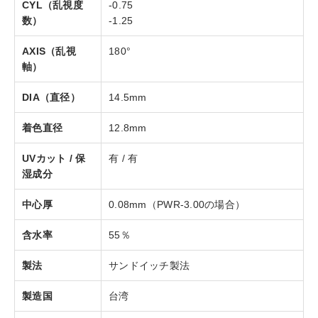
CYL（乱視度
-0.75
数）
-1.25
AXIS（乱視
180°
軸）
DIA（直径）
14.5mm
着色直径
12.8mm
UVカット / 保
有 / 有
湿成分
中心厚
0.08mm（PWR-3.00の場合）
含水率
55％
製法
サンドイッチ製法
製造国
台湾