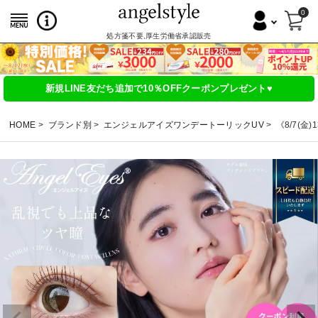
0
処方箋不要,厚生労働省承認販売
新規LINE友だち追加で10％OFFクーポンプレゼント♥
HOME
ブランド別
エンジェルアイズワンデートーリックUV
《8/7(金