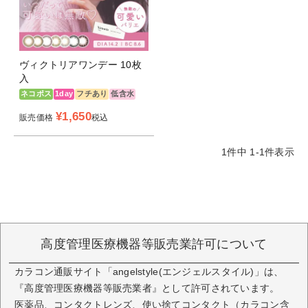
ヴィクトリアワンデー 10枚
入
ネコポス
1day
フチあり
低含水
¥
1,650
販売価格
税込
1
件中
1
-
1
件表示
高度管理医療機器等販売業許可について
カラコン通販サイト「angelstyle(エンジェルスタイル)」は、
『高度管理医療機器等販売業者』として許可されています。
医薬品、コンタクトレンズ、使い捨てコンタクト（カラコン含