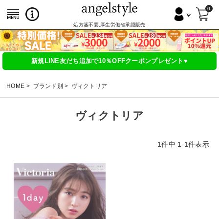
0
処方箋不要,厚生労働省承認販売
新規LINE友だち追加で10％OFFクーポンプレゼント♥
HOME
ブランド別
ヴィクトリア
ヴィクトリア
1
件中
1
-
1
件表示