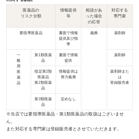
医薬品の
情報提供
相談があ
対応する
リスク分類
等
った場合
専門家
の応答
要指導医薬品
書面で情報
義務
薬剤師
提供及び指
導
一
第1類医薬
書面で情報
薬剤師
般
品
提供
用
指定第2類
情報提供は
薬剤師また
医
医薬品
努力義務
は
薬
第2類医薬
登録販売者
品
品
第3類医薬
定めなし
品
※当店では要指導医薬品・第1類医薬品の取扱はございませ
ん。
また対応する専門家は登録販売者とさせていただきます。