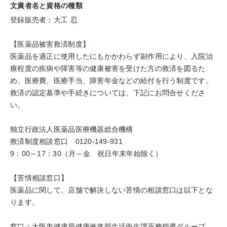
文責者名と資格の種類
登録販売者：大工 忍
【医薬品被害救済制度】
医薬品を適正に使用したにもかかわらず副作用により、入院治
療程度の疾病や障害等の健康被害を受けた方の救済を図るた
め、医療費、医療手当、障害年金などの給付を行う制度です。
救済の認定基準や手続きについては、下記にお問合せくださ
い。
独立行政法人医薬品医療機器総合機構
救済制度相談窓口 0120-149-931
9：00～17：30（月～金 祝日年末年始除く）
【苦情相談窓口】
医薬品に関して、店舗で解決しない苦情の相談窓口は以下とな
ります。
窓口：大阪市健康局健康推進部生活衛生課薬務指導グループ