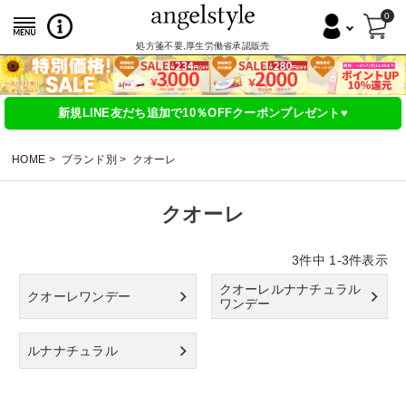
0
処方箋不要,厚生労働省承認販売
新規LINE友だち追加で10％OFFクーポンプレゼント♥
HOME
ブランド別
クオーレ
クオーレ
3
件中
1
-
3
件表示
クオーレルナナチュラル
クオーレワンデー
ワンデー
ルナナチュラル