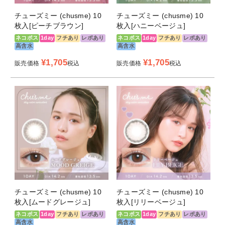
商品スペック
チューズミー (chusme) 10
チューズミー (chusme) 10
枚入[ピーチブラウン]
枚入[ハニーベージュ]
ネコポス
1day
フチあり
レポあり
ネコポス
1day
フチあり
レポあり
商品名
Chu’s me
高含水
高含水
¥
1,705
¥
1,705
販売価格
税込
販売価格
税込
販売名
チューズミー
タイプ
1日使い捨て
枚数
1箱10枚入り
度数
±0.00～-10.00
BC（ベースカ
8.5mm
ーブ）
DIA（直径）
14.2mm
チューズミー (chusme) 10
チューズミー (chusme) 10
枚入[ムードグレージュ]
枚入[リリーベージュ]
着色直径
13.1mm
ネコポス
1day
フチあり
レポあり
ネコポス
1day
フチあり
レポあり
13.5mm
高含水
高含水