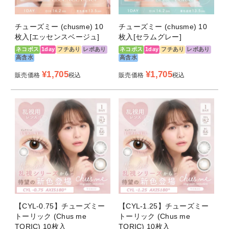
チューズミー (chusme) 10
チューズミー (chusme) 10
枚入[エッセンスベージュ]
枚入[セラムグレー]
ネコポス
1day
フチあり
レポあり
ネコポス
1day
フチあり
レポあり
高含水
高含水
¥
1,705
¥
1,705
販売価格
税込
販売価格
税込
【CYL-0.75】チューズミー
【CYL-1.25】チューズミー
トーリック (Chus me
トーリック (Chus me
TORIC) 10枚入
TORIC) 10枚入