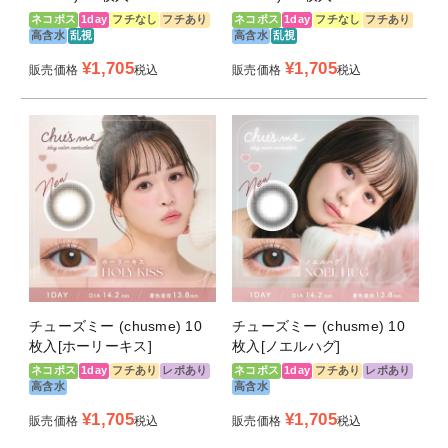
ネコポス
1day
フチなし
フチあり
ネコポス
1day
フチなし
フチあり
高含水
乱視
高含水
乱視
¥
1,705
¥
1,705
販売価格
税込
販売価格
税込
チューズミー (chusme) 10
チューズミー (chusme) 10
枚入[ホーリーキス]
枚入[ノエルハグ]
ネコポス
1day
フチあり
レポあり
ネコポス
1day
フチあり
レポあり
高含水
高含水
¥
1,705
¥
1,705
販売価格
税込
販売価格
税込