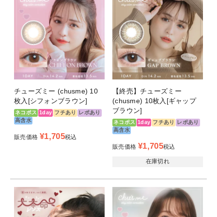
チューズミー (chusme) 10
【終売】チューズミー
枚入[シフォンブラウン]
(chusme) 10枚入[ギャップ
ブラウン]
ネコポス
1day
フチあり
レポあり
高含水
ネコポス
1day
フチあり
レポあり
高含水
¥
1,705
販売価格
税込
¥
1,705
販売価格
税込
在庫切れ