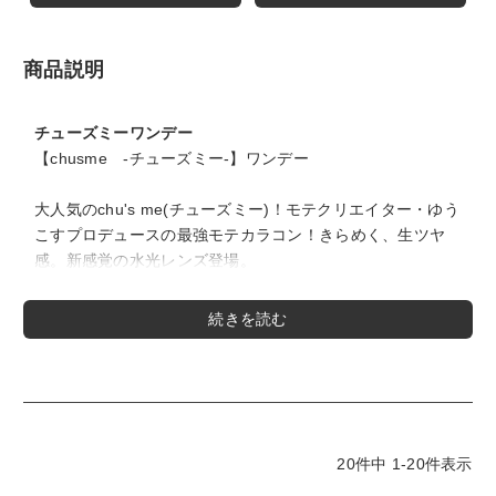
商品説明
チューズミーワンデー
【chusme -チューズミー-】ワンデー
大人気のchu's me(チューズミー)！モテクリエイター・ゆう
こすプロデュースの最強モテカラコン！きらめく、生ツヤ
感。新感覚の水光レンズ登場。
＜ピュアベール-PURE VEIL-＞
＃なちゅモテ ベールを重ねたような透明感を仕込む、清純
派ブラウン。♡
＜エッセンスベージュ-ESSENCE BEIGE-＞
＃うるモテ うるおいで満ちたみずみずしさ、うるめきベー
ジュ。♡
20
件中
1
-
20
件表示