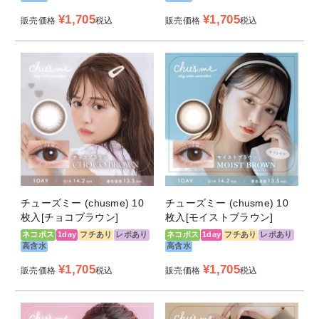
¥
1,705
¥
1,705
販売価格
税込
販売価格
税込
UVカット
有
中心厚
約0.08mm（※-3.00Dの場合）
含水率
58％
使用目的
単回使用視力補正用色付コンタクトレ
ンズ
医療機器承認
22800BZI00037A01
番号
チューズミー (chusme) 10
チューズミー (chusme) 10
製造販売元
フロムアイズ株式会社
枚入[チョコブラウン]
枚入[モイストブラウン]
ネコポス
1day
フチあり
レポあり
ネコポス
1day
フチあり
レポあり
販売元
株式会社 T-Garden
高含水
高含水
納期目安
¥
1,705
1～3営業日前後で発送（土日祝除く）
¥
1,705
販売価格
税込
販売価格
税込