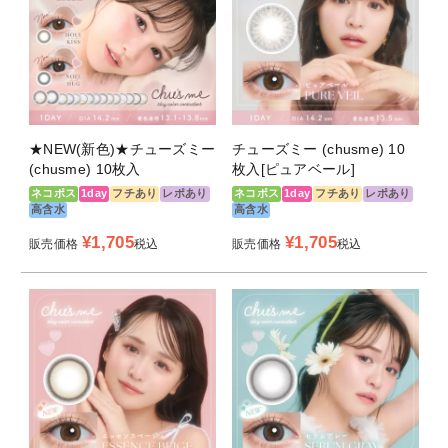
★NEW(新色)★チューズミー
チューズミー (chusme) 10
(chusme) 10枚入
枚入[ピュアベール]
ネコポス
1day
フチあり
レポあり
ネコポス
1day
フチあり
レポあり
高含水
高含水
¥
1,705
¥
1,705
販売価格
税込
販売価格
税込