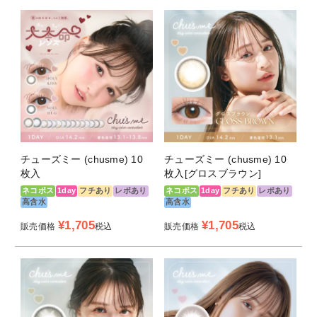
＜セラムグレー-SERUM GRAY-＞
＃うるモテ じゅわっと瞳にツヤをしのばせる、うるめきグ
レー。♡
＜グロスブラウン-Gloss Brown-＞
＃つやモテ 瞳に光が差し込んだようにきらめく、水光ブラ
ウン。♡
＜ティアーオリーブ -Tear Olive-＞
＃うるモテ 儚く涙目のような瞳を演出する、水光オリー
チューズミー (chusme) 10
チューズミー (chusme) 10
枚入
枚入[グロスブラウン]
ヴ。
ネコポス
1day
フチあり
レポあり
ネコポス
1day
フチあり
レポあり
高含水
高含水
＜リリーベージュ -Lily Beige-＞
ときめくようなハッピーオーラをまとう、主役級ベージュ。
¥
1,705
¥
1,705
販売価格
税込
販売価格
税込
＜ムードグレージュ -Mood Greige-＞
ふんわり色づきうるわしさを際立てる、上品グレージュ。
＜ピーチブラウン -Peach Brown-＞