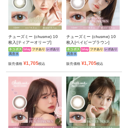
じゅわっと溶け込む、あざとピンクブラウン。
＜ハニーベージュ -Honey Beige-＞
透明感があふれだす、儚げラテベージュ。
＜チョコブラウン-Choco Brown-＞
チューズミー (chusme) 10
チューズミー (chusme) 10
ぼかしフチが包み込み、とろけるチョコブラウン。
枚入[ティアーオリーブ]
枚入[ベイビーブラウン]
ネコポス
1day
フチあり
レポあり
ネコポス
1day
フチあり
レポあり
＜ベイビーブラウン-Baby Brown-＞
高含水
高含水
赤ちゃんのような透明感。ピュアな裸眼系ブラウン。
¥
1,705
¥
1,705
販売価格
税込
販売価格
税込
＜モイストブラウン-Moist Brown-＞
茶フチがつくる、甘え上手なちゅるんブラウン。
＜シフォンブラウン-Chiffon Brown-＞
アンニュイな透け感、ふわっと色素薄い系ブラウン。
＜ギャップブラウン-Gap Brown-＞
派手見えしないハーフ感！モテ系オリーブブラウン。