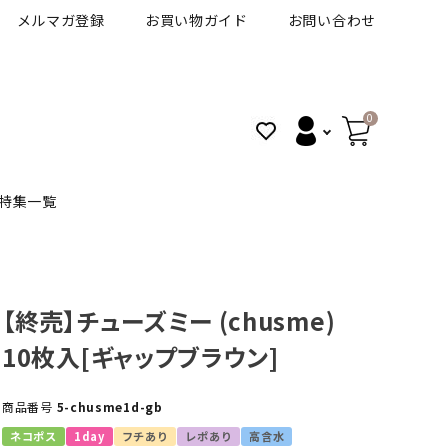
メルマガ登録
お買い物ガイド
お問い合わせ
0
特集一覧
BANANAL
30代人気カラコン
アイコフレＵＶＭ
【終売】チューズミー (chusme)
10枚入[ギャップブラウン]
VT
細フチカラコン
ズ
ピュアアイズワンデー
商品番号
5-chusme1d-gb
ハロウィンカラコン特集
その他ブランドはこちら
ネコポス
1day
フチあり
レポあり
高含水