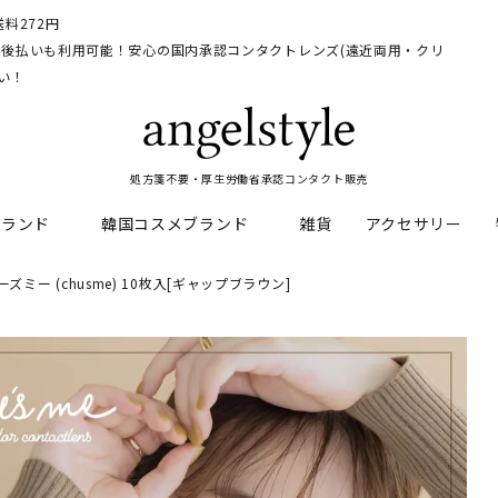
料272円
イ、後払いも利用可能！安心の国内承認コンタクトレンズ(遠近両用・クリ
い！
処方箋不要・厚生労働省承認コンタクト販売
ブランド
韓国コスメブランド
雑貨
アクセサリー
ミー (chusme) 10枚入[ギャップブラウン]
HEAL
料
フレッシュルックデイリー
CNP Laboratory
遠近両用
ェルアイズシリーズ
イルミネート
RAN
ライトカットカラコン
Dr.jart+
UVカットカラコン
リンク
キャンディーマジックシリー
い系カラコン
メンズカラコン特集
アワンデー
ネオサイトシリーズ