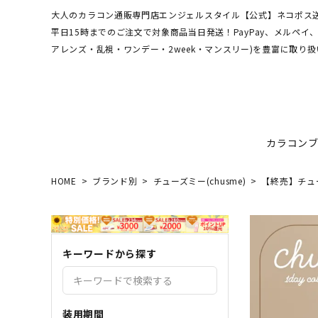
大人のカラコン通販専門店エンジェルスタイル【公式】ネコポス送
平日15時までのご注文で対象商品当日発送！PayPay、メルペ
アレンズ・乱視・ワンデー・2week・マンスリー)を豊富に取り扱
カラコン
HOME
ブランド別
チューズミー(chusme)
【終売】チューズ
ワンデーアキュビュー
hamel
最短翌日お届け★当日発送
MEDI
送料無
エンジ
ディファインモイスト
3CE
乱視カラコン比較
REJU
ブルー
キーワードから探す
エバーカラーシリーズ
シーブ
その他ブランドはこちら
バレないカラコン
色素薄
レヴィアワンマンス
レヴィ
装用期間