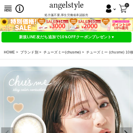
0
処方箋不要,厚生労働省承認販売
新規LINE友だち追加で10％OFFクーポンプレゼント♥
HOME
ブランド別
チューズミー(chusme)
チューズミー (chusme) 1