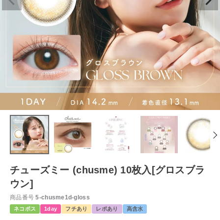
チューズミー (chusme) 10枚入[グロスブラ
ウン]
商品番号
5-chusme1d-gloss
ネコポス
1day
フチあり
レポあり
高含水