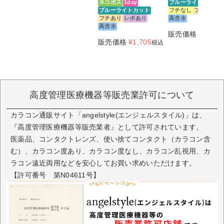
ネコポス
1day
ブルーライトカット
ブルーライトカット
フチなし
フチあり
フチあり
レポあり
高含水
高含水
販売価格
¥
1,815
販売価格
¥
1,705
税込
高度管理医療機器等販売業許可について
カラコン通販サイト「angelstyle(エンジェルスタイル)」は、
『高度管理医療機器等販売業者』として許可されています。
医薬品、コンタクトレンズ、使い捨てコンタクト（カラコン含
む）、カラコン度あり、カラコン度なし、カラコン乱視用、カ
ラコン遠近両用などを安心してお買い求めいただけます。
【許可番号 第N04611号】