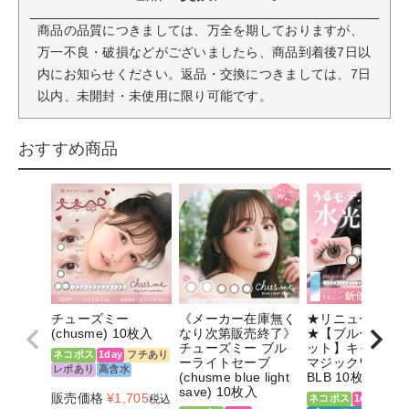
商品の品質につきましては、万全を期しておりますが、
万一不良・破損などがございましたら、商品到着後7日以
内にお知らせください。返品・交換につきましては、7日
以内、未開封・未使用に限り可能です。
おすすめ商品
チューズミー
《メーカー在庫無く
★リニューアル
(chusme) 10枚入
なり次第販売終了》
★【ブルーライ
チューズミー ブル
ット】キャンデ
ネコポス
1day
フチあり
ーライトセーブ
マジックワンデ
レポあり
高含水
(chusme blue light
BLB 10枚
save) 10枚入
販売価格
¥
1,705
税込
ネコポス
1day