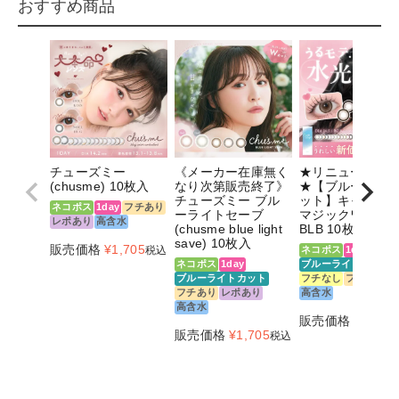
おすすめ商品
チューズミー
《メーカー在庫無く
★リニューアル
(chusme) 10枚入
なり次第販売終了》
★【ブルーライ
チューズミー ブル
ット】キャンデ
ネコポス
1day
フチあり
ーライトセーブ
マジックワンデ
レポあり
高含水
(chusme blue light
BLB 10枚
save) 10枚入
販売価格
¥
1,705
税込
ネコポス
1day
ネコポス
1day
ブルーライトカット
ブルーライトカット
フチなし
フチあり
フチあり
レポあり
高含水
高含水
販売価格
¥
1,815
販売価格
¥
1,705
税込