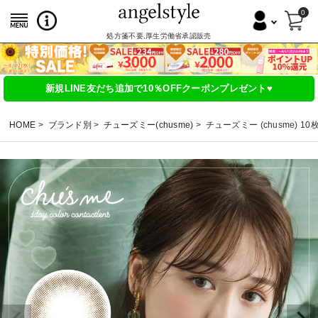
0
処方箋不要,厚生労働省承認販売
新規LINE友だち追加で10％OFFクーポンプレゼント♥
HOME
ブランド別
チューズミー(chusme)
チューズミー (chusme) 1