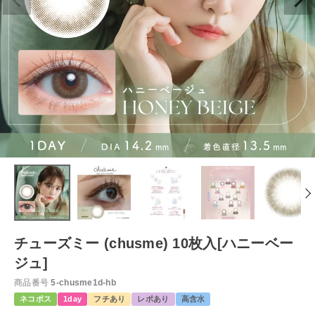
チューズミー (chusme) 10枚入[ハニーベー
ジュ]
商品番号
5-chusme1d-hb
ネコポス
1day
フチあり
レポあり
高含水