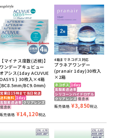
4箱までネコポス対応
【マイナス度数(近視)】
プラネアワンデー
ワンデーアキュビュー
(pranair 1day)30枚入
オアシス(1day ACUVUE
×2箱
OASYS ) 30枚入×4箱
(BC8.5mm/BC9.0mm)
ネコポス
1day
高酸素透過率
営業日15時まで当日発送
シリコーンハイドロゲル
送料無料
1day
クリアレンズ
低含水
高酸素透過率
クリアレンズ
¥
3,850
販売価格
税込
低含水
¥
14,120
販売価格
税込