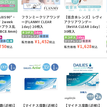
AXIS90°・
フランミークリアワンデ
【低含水レンズ】レヴィ
 2week
ー(FLANMY CLEAR
アクリアワンデー
おいプラス乱
1day) 20枚入
（ReVIA CLEAR 1day）
C8.6mm)
30枚入
ネコポス
1day
クリアレンズ
高含水
k
ネコポス
1day
¥
1,452
高含水
乱視
クリアレンズ
低含水
販売価格
税込
750
¥
1,628
税込
販売価格
税込
数(近視)】
【マイナス度数(近視)】
【マイナス度数(近視)】