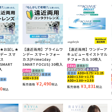
】★お試し★
【遠近両用】プライムワ
【遠近両用】ワンデーア
デー スマ
ンデー スマートフォー
キュビューモイストマル
カス
カス(Prime1day
チフォーカル 30枚入
 SMART
SMART FOCUS) 30枚入
1day
遠視あり
枚入
クリアレンズ
遠近両用
1day
遠視あり
高含水
ADD+0.75~+1.25
クリアレンズ
高含水
ADD+1.50~+1.75
ADD+0.50
高含水
ADD+2.00~+2.50
¥
2,490
販売価格
税込
¥
3,831
販売価格
税込
0
税込