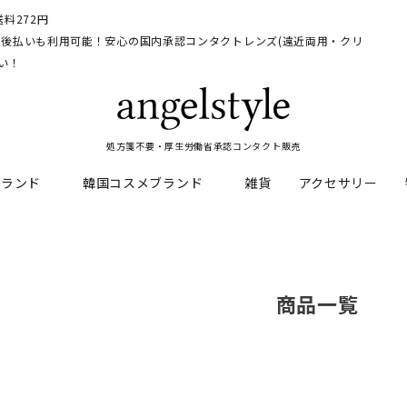
料272円
イ、後払いも利用可能！安心の国内承認コンタクトレンズ(遠近両用・クリ
い！
処方箋不要・厚生労働省承認コンタクト販売
ブランド
韓国コスメブランド
雑貨
アクセサリー
HEAL
料
フレッシュルックデイリー
CNP Laboratory
遠近両用
ェルアイズシリーズ
イルミネート
商品一覧
RAN
ライトカットカラコン
Dr.jart+
UVカットカラコン
リンク
キャンディーマジックシリー
い系カラコン
メンズカラコン特集
アワンデー
ネオサイトシリーズ