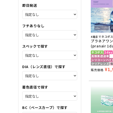
即日発送
フチありなし
4箱までネコポ
プラネアワ
(pranair 1
スペックで探す
ネコポス
1day
高酸素透過率
シリコーンハイ
クリアレンズ
DIA（レンズ直径）で探す
¥
1,
販売価格
着色直径で探す
BC（ベースカーブ）で探す