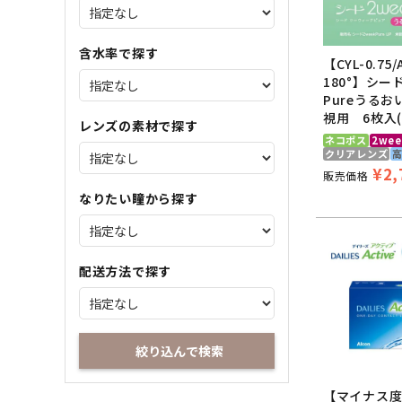
含水率で探す
【CYL-0.75/
180°】シード
Pureうる
視用 6枚入(B
レンズの素材で探す
ネコポス
2wee
クリアレンズ
¥
2,
販売価格
なりたい瞳から探す
配送方法で探す
絞り込んで検索
【マイナス度