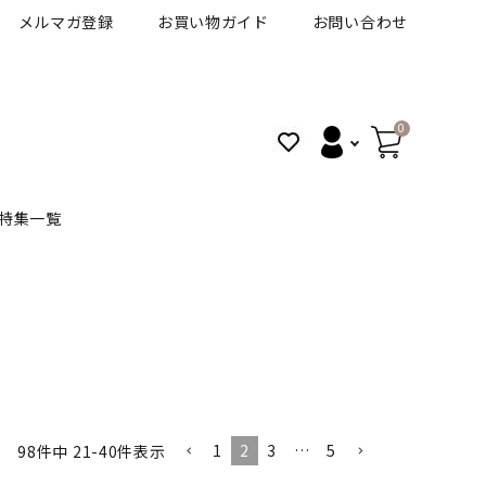
メルマガ登録
お買い物ガイド
お問い合わせ
0
特集一覧
BANANAL
30代人気カラコン
アイコフレＵＶＭ
VT
細フチカラコン
ズ
ピュアアイズワンデー
1
2
3
…
5
ハロウィンカラコン特集
98
件中
21
-
40
件表示
その他ブランドはこちら