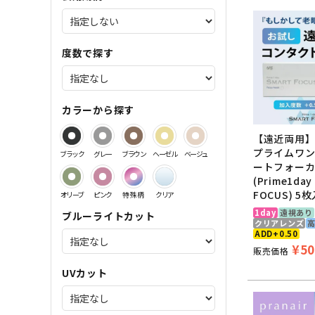
サンドイッチ製法特集
度数で探す
カラーから探す
【遠近両用
プライムワン
ブラック
グレー
ブラウン
ヘーゼル
ベージュ
ートフォー
(Prime1day
FOCUS) 5
オリーブ
ピンク
特殊柄
クリア
1day
遠視あり
ブルーライトカット
クリアレンズ
ADD+0.50
¥
50
販売価格
UVカット