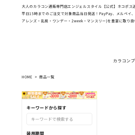
大人のカラコン通販専門店エンジェルスタイル【公式】ネコポス送
平日15時までのご注文で対象商品当日発送！PayPay、メルペ
アレンズ・乱視・ワンデー・2week・マンスリー)を豊富に取り扱
カラコン
HOME
商品一覧
ワンデーアキュビュー
hamel
最短翌日お届け★当日発送
MEDI
送料無
エンジ
ディファインモイスト
3CE
乱視カラコン比較
REJU
ブルー
キーワードから探す
エバーカラーシリーズ
シーブ
その他ブランドはこちら
バレないカラコン
色素薄
レヴィアワンマンス
レヴィ
装用期間