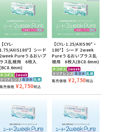
【CYL-
【CYL-1.25/AXIS90°・
1.75/AXIS180°】シード
180°】シード 2week
2week Pureうるおいプ
Pureうるおいプラス乱
ラス乱視用 6枚入
視用 6枚入(BC8.6mm)
(BC8.6mm)
ネコポス
2week
クリアレンズ
高含水
乱視
ネコポス
2week
¥
2,750
クリアレンズ
高含水
乱視
販売価格
税込
¥
2,750
販売価格
税込