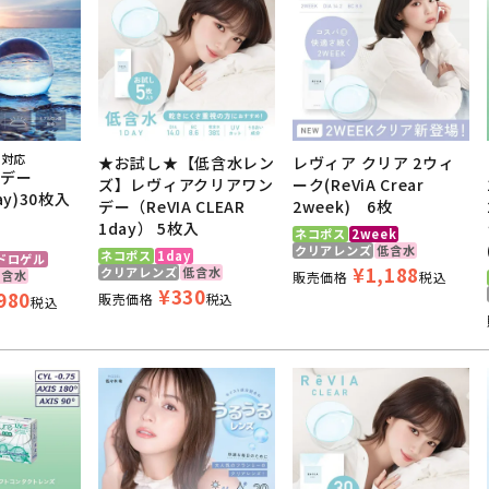
ス対応
★お試し★【低含水レン
レヴィア クリア 2ウィ
ンデー
ズ】レヴィアクリアワン
ーク(ReViA Crear
day)30枚入
デー（ReVIA CLEAR
2week) 6枚
1day） 5枚入
ネコポス
2week
クリアレンズ
低含水
ネコポス
1day
ドロゲル
¥
1,188
クリアレンズ
低含水
低含水
販売価格
税込
¥
330
980
販売価格
税込
税込