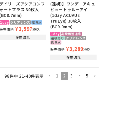
デイリーズアクアコンフ
(遠視)】ワンデーアキュ
ォートプラス 30枚入
ビュートゥルーアイ
(BC8.7mm)
(1day ACUVUE
TruEye) 30枚入
1day
クリアレンズ
高含水
(BC9.0mm)
¥
2,597
販売価格
税込
1day
高酸素透過率
在庫切れ
遠視あり
クリアレンズ
低含水
¥
3,289
販売価格
税込
在庫切れ
1
2
3
…
5
98
件中
21
-
40
件表示