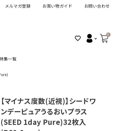
メルマガ登録
お買い物ガイド
お問い合わせ
0
特集一覧
re)
BANANAL
30代人気カラコン
アイコフレＵＶＭ
【マイナス度数(近視)】シードワ
VT
細フチカラコン
ズ
ピュアアイズワンデー
ンデーピュアうるおいプラス
(SEED 1day Pure)32枚入
ハロウィンカラコン特集
その他ブランドはこちら