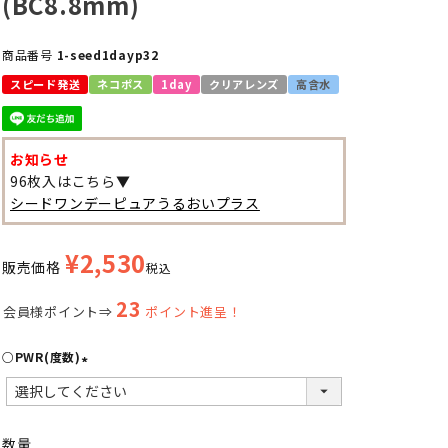
(BC8.8mm)
商品番号
1-seed1dayp32
スピード発送
ネコポス
1day
クリアレンズ
高含水
お知らせ
96枚入はこちら▼
シードワンデーピュアうるおいプラス
¥
2,530
販売価格
税込
23
会員様ポイント⇒
ポイント進呈！
○PWR(度数)
(
必
須