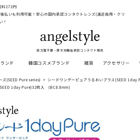
料272円
イ、後払いも利用可能！安心の国内承認コンタクトレンズ(遠近両用・クリ
い！
処方箋不要・厚生労働省承認コンタクト販売
ブランド
韓国コスメブランド
雑貨
アクセサリー
EED Pure series)
シードワンデーピュアうるおいプラス(SEED 1day Pu
day Pure)32枚入 (BC8.8mm)
HEAL
料
フレッシュルックデイリー
CNP Laboratory
遠近両用
ェルアイズシリーズ
イルミネート
RAN
ライトカットカラコン
Dr.jart+
UVカットカラコン
リンク
キャンディーマジックシリー
い系カラコン
メンズカラコン特集
アワンデー
ネオサイトシリーズ