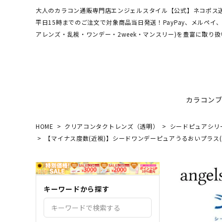
大人のカラコン通販専門店エンジェルスタイル【公式】ネコポス送
平日15時までのご注文で対象商品当日発送！PayPay、メルペ
アレンズ・乱視・ワンデー・2week・マンスリー)を豊富に取り扱
カラコン
HOME
クリアコンタクトレンズ（透明）
シードピュアシリーズ(S
【マイナス度数(近視)】シードワンデーピュアうるおいプラス(SEED 1
ワンデーアキュビュー
hamel
最短翌日お届け★当日発送
MEDI
送料無
エンジ
ディファインモイスト
3CE
乱視カラコン比較
REJU
ブルー
エバーカラーシリーズ
シーブ
キーワードから探す
その他ブランドはこちら
バレないカラコン
色素薄
レヴィアワンマンス
レヴィ