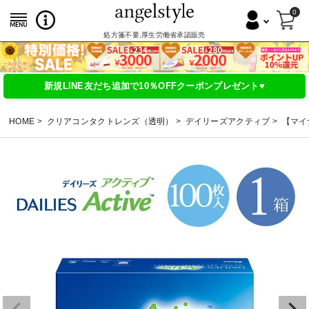
0
処方箋不要,厚生労働省承認販売
新規LINE友だち追加で10％OFFクーポンプレゼント♥
HOME
クリアコンタクトレンズ（透明）
デイリーズアクティブ
【マイナ