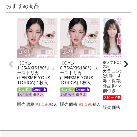
おすすめ商品
【CYL-
【CYL-
※ソフトコンタクト
ズ用
1.25/AXIS180°】ユ
0.75/AXIS180°】ユ
カラコン洗科 120
ーストリカ
ーストリカ
[洗浄・すすぎ・
(LENSME YOUS
(LENSME YOUS
毒・保存液]医薬
TORICA) 1枚入
TORICA) 1枚入
外品]レンズケー
ネコポス
1month
ネコポス
1month
個付き
レポあり
低含水
レポあり
低含水
スピード発送
ネコポ
販売価格
¥
1,390
販売価格
¥
1,390
税込
税込
販売価格
¥
880
税