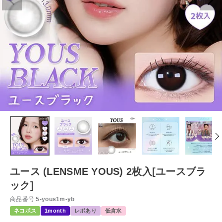
ユース (LENSME YOUS) 2枚入[ユースブラ
ック]
商品番号
5-yous1m-yb
ネコポス
1month
レポあり
低含水