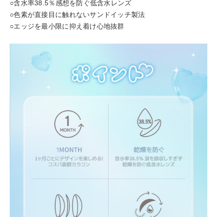
○含水率38.5％感想を防ぐ低含水レンズ
○色素が直接目に触れないサンドイッチ製法
○エッジを最小限に抑え着け心地抜群