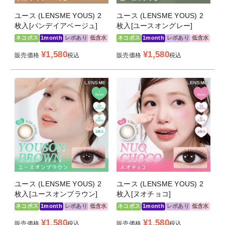
ユース (LENSME YOUS) 2
ユース (LENSME YOUS) 2
枚入[パンデイアベージュ]
枚入[ユースオングレー]
ネコポス
1month
レポあり
低含水
ネコポス
1month
レポあり
低含水
¥
1,580
¥
1,580
販売価格
税込
販売価格
税込
ユース (LENSME YOUS) 2
ユース (LENSME YOUS) 2
枚入[ユースオンブラウン]
枚入[ヌオチョコ]
ネコポス
1month
レポあり
低含水
ネコポス
1month
レポあり
低含水
¥
1,580
¥
1,580
販売価格
税込
販売価格
税込