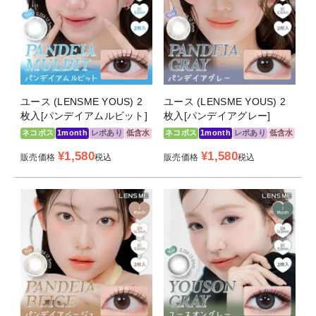
製造販売元
株式会社intervia
販売元
株式会社ジャパンレンズミー
納期目安
1～3営業日前後で発送（土日祝除く）
ユース (LENSME YOUS) 2
ユース (LENSME YOUS) 2
枚入[パンデイアムルビット]
枚入[パンデイアグレー]
ネコポス
1month
レポあり
低含水
ネコポス
1month
レポあり
低含水
¥
1,580
¥
1,580
販売価格
税込
販売価格
税込