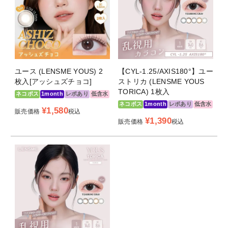
ユース (LENSME YOUS) 2
【CYL-1.25/AXIS180°】ユー
枚入[アッシュズチョコ]
ストリカ (LENSME YOUS
TORICA) 1枚入
ネコポス
1month
レポあり
低含水
ネコポス
1month
レポあり
低含水
¥
1,580
販売価格
税込
¥
1,390
販売価格
税込