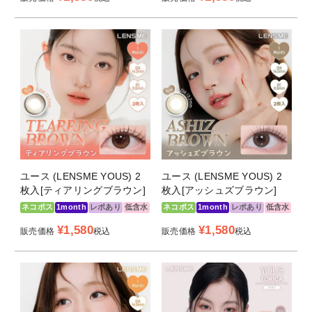
ユース (LENSME YOUS) 2
ユース (LENSME YOUS) 2
枚入[ティアリングブラウン]
枚入[アッシュズブラウン]
ネコポス
1month
レポあり
低含水
ネコポス
1month
レポあり
低含水
¥
1,580
¥
1,580
販売価格
税込
販売価格
税込