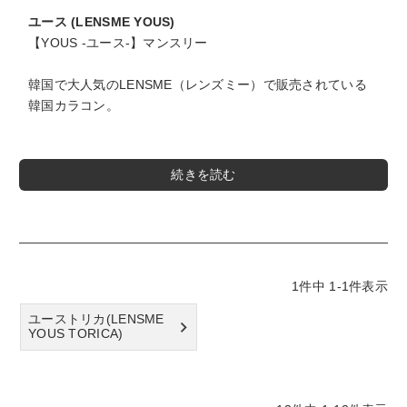
ユース (LENSME YOUS)
【YOUS -ユース-】マンスリー
韓国で大人気のLENSME（レンズミー）で販売されている
韓国カラコン。
商品スペック
商品名
YOUS(ユース)
販売名
ハイジェニック
1
件中
1
-
1
件表示
タイプ
1か月使用
ユーストリカ(LENSME
枚数
1箱2枚入り
YOUS TORICA)
度数
±0.00
－0.50～－5.00(0.25step)