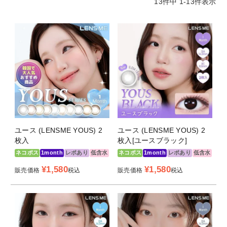
13
件中
1
-
13
件表示
－5.50～－8.00(0.50step)
BC（ベースカ
8.6mm
ーブ）
DIA（直径）
14.0mm
GDIA（着色直
12.5mm
径）
13.0mm
13.2mm
13.5mm
13.8mm
ユース (LENSME YOUS) 2
ユース (LENSME YOUS) 2
枚入
枚入[ユースブラック]
含水率
38.5％
ネコポス
1month
レポあり
低含水
ネコポス
1month
レポあり
低含水
製法
サンドイッチ製法
¥
1,580
¥
1,580
販売価格
税込
販売価格
税込
製造国
韓国
医療機器承認
22900BZX00292000
番号