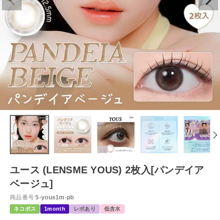
ユース (LENSME YOUS) 2枚入[パンデイア
ベージュ]
商品番号
5-yous1m-pb
ネコポス
1month
レポあり
低含水