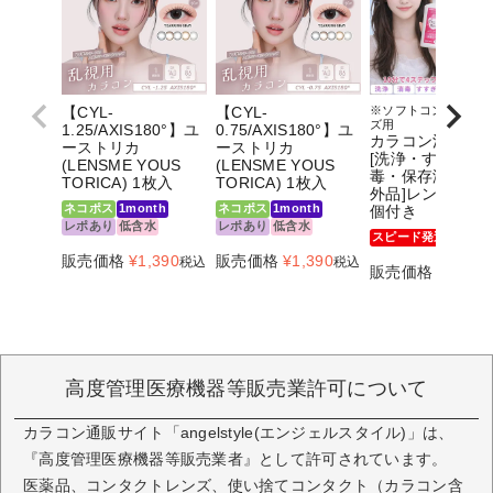
【CYL-
【CYL-
※ソフトコンタクト
ズ用
1.25/AXIS180°】ユ
0.75/AXIS180°】ユ
カラコン洗科 120
ーストリカ
ーストリカ
[洗浄・すすぎ・
(LENSME YOUS
(LENSME YOUS
毒・保存液]医薬
TORICA) 1枚入
TORICA) 1枚入
外品]レンズケー
ネコポス
1month
ネコポス
1month
個付き
レポあり
低含水
レポあり
低含水
スピード発送
ネコポ
販売価格
¥
1,390
販売価格
¥
1,390
税込
税込
販売価格
¥
880
税
高度管理医療機器等販売業許可について
カラコン通販サイト「angelstyle(エンジェルスタイル)」は、
『高度管理医療機器等販売業者』として許可されています。
医薬品、コンタクトレンズ、使い捨てコンタクト（カラコン含