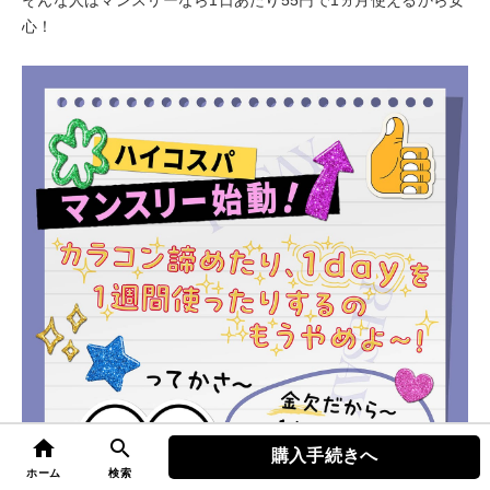
そんな人はマンスリーなら1日あたり55円で1ヵ月使えるから安
心！
home
search
購入手続きへ
top
ホーム
検索