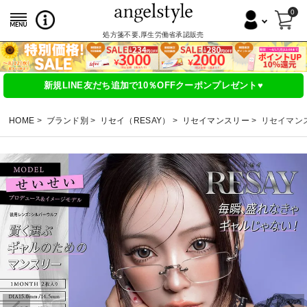
0
処方箋不要,厚生労働省承認販売
新規LINE友だち追加で10％OFFクーポンプレゼント♥
HOME
ブランド別
リセイ（RESAY）
リセイマンスリー
リセイマンスリ