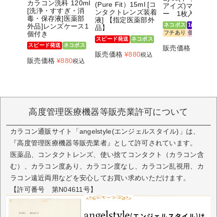
カラコン洗科 120ml
(Pure Fit）15ml [コ
アイズ)マンスリ
[洗浄・すすぎ・消
ンタクトレンズ装着
ー 1枚入
毒・保存液]医薬部
液] 【指定医薬部外
ネコポス
1month
外品]レンズケース1
品】
フチあり
低含水
個付き
スピード発送
ネコポス
スピード発送
ネコポス
販売価格
¥
990
税
販売価格
¥
880
税込
販売価格
¥
880
税込
高度管理医療機器等販売業許可について
カラコン通販サイト「angelstyle(エンジェルスタイル)」は、
『高度管理医療機器等販売業者』として許可されています。
医薬品、コンタクトレンズ、使い捨てコンタクト（カラコン含
む）、カラコン度あり、カラコン度なし、カラコン乱視用、カ
ラコン遠近両用などを安心してお買い求めいただけます。
【許可番号 第N04611号】