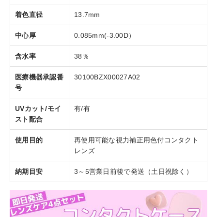
着色直径
13.7mm
中心厚
0.085mm(-3.00D）
含水率
38％
医療機器承認番
30100BZX00027A02
号
UVカット/モイ
有/有
スト配合
使用目的
再使用可能な視力補正用色付コンタクト
レンズ
納期目安
3～5営業日前後で発送（土日祝除く）