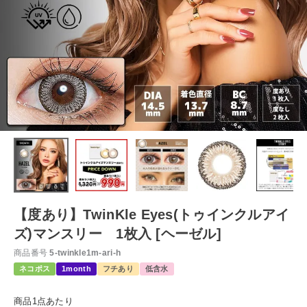
【度あり】TwinKle Eyes(トゥインクルアイ
ズ)マンスリー 1枚入 [ヘーゼル]
商品番号
5-twinkle1m-ari-h
ネコポス
1month
フチあり
低含水
商品1点あたり