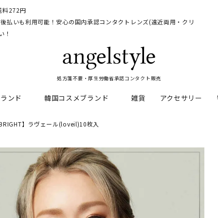
料272円
イ、後払いも利用可能！安心の国内承認コンタクトレンズ(遠近両用・クリ
い！
処方箋不要・厚生労働省承認コンタクト販売
ブランド
韓国コスメブランド
雑貨
アクセサリー
GHT】ラヴェール(loveil)10枚入
HEAL
料
フレッシュルックデイリー
CNP Laboratory
遠近両用
ェルアイズシリーズ
イルミネート
RAN
ライトカットカラコン
Dr.jart+
UVカットカラコン
リンク
キャンディーマジックシリー
い系カラコン
メンズカラコン特集
アワンデー
ネオサイトシリーズ