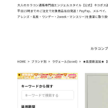
大人のカラコン通販専門店エンジェルスタイル【公式】ネコポス送
平日15時までのご注文で対象商品当日発送！PayPay、メルペ
アレンズ・乱視・ワンデー・2week・マンスリー)を豊富に取り扱
カラコン
HOME
ブランド別
ラヴェール(loveil)
★高度数追加★【BRI
ワンデーアキュビュー
hamel
最短翌日お届け★当日発送
MEDI
送料無
エンジ
ディファインモイスト
3CE
乱視カラコン比較
REJU
ブルー
キーワードから探す
エバーカラーシリーズ
シーブ
その他ブランドはこちら
バレないカラコン
色素薄
レヴィアワンマンス
レヴィ
装用期間