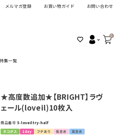
メルマガ登録
お買い物ガイド
お問い合わせ
0
特集一覧
BANANAL
30代人気カラコン
アイコフレＵＶＭ
★高度数追加★【BRIGHT】ラヴ
ェール(loveil)10枚入
VT
細フチカラコン
ズ
ピュアアイズワンデー
商品番号
5-loveiltry-half
ハロウィンカラコン特集
その他ブランドはこちら
ネコポス
1day
フチあり
低含水
高含水