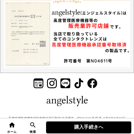
高度管理医療機器等販売業許可証取得 許可番号：第N04611号/収受 令和7年9月18日
home
search
© 2026 エンジェルスタイル. All rights Reserved.
購入手続きへ
top
ホーム
検索