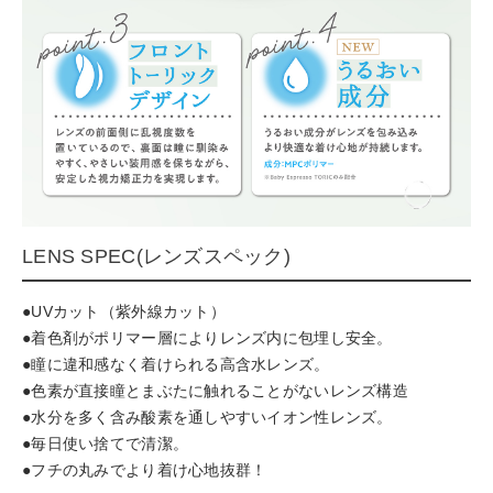
LENS SPEC(レンズスペック)
●UVカット（紫外線カット）
●着色剤がポリマー層によりレンズ内に包埋し安全。
●瞳に違和感なく着けられる高含水レンズ。
●色素が直接瞳とまぶたに触れることがないレンズ構造
●水分を多く含み酸素を通しやすいイオン性レンズ。
●毎日使い捨てで清潔。
●フチの丸みでより着け心地抜群！