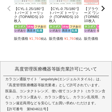
【CYL-1.25/180°】
【CYL-0.75/180°】
【ブラウン系】
トパーズ トーリッ
トパーズ トーリッ
ーズ ワンデー
ク (TOPARDS) 10
ク (TOPARDS) 10
(TOPARDS 1DA
枚入
枚入
10枚入
ネコポス
1day
フチあり
ネコポス
1day
フチあり
ネコポス
1day
フチ
レポあり
高含水
乱視
レポあり
高含水
乱視
レポあり
低含水
販売価格
¥
1,760
販売価格
¥
1,760
販売価格
¥
1,760
税込
税込
高度管理医療機器等販売業許可について
カラコン通販サイト「angelstyle(エンジェルスタイル)」は、
『高度管理医療機器等販売業者』として許可されています。
医薬品、コンタクトレンズ、使い捨てコンタクト（カラコン含
む）、カラコン度あり、カラコン度なし、カラコン乱視用、カ
ラコン遠近両用などを安心してお買い求めいただけます。
【許可番号 第N04611号】