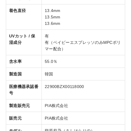
着色直径
13.4mm
13.5mm
13.6mm
UVカット / 保
有
湿成分
有（ベイビーエスプレッソのみMPCポリ
マー配合）
含水率
55.0％
製造国
韓国
医療機器承認番
22900BZX00118000
号
製造販売元
PIA株式会社
販売元
PIA株式会社
モデル
指原莉乃（さしはらりの）