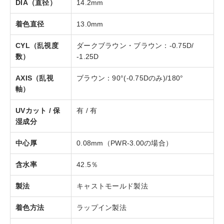
DIA（直径）
14.2mm
着色直径
13.0mm
CYL（乱視度
ダークブラウン・ブラウン：-0.75D/
数）
-1.25D
AXIS（乱視
ブラウン：90°(-0.75Dのみ)/180°
軸）
UVカット / 保
有 / 有
湿成分
中心厚
0.08mm（PWR-3.00の場合）
含水率
42.5％
製法
キャストモールド製法
着色方法
ラップイン製法