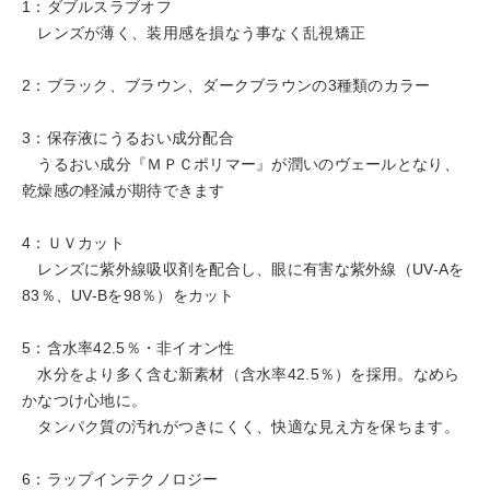
1：ダブルスラブオフ
レンズが薄く、装用感を損なう事なく乱視矯正
2：ブラック、ブラウン、ダークブラウンの3種類のカラー
3：保存液にうるおい成分配合
うるおい成分『ＭＰＣポリマー』が潤いのヴェールとなり、
乾燥感の軽減が期待できます
4：ＵＶカット
レンズに紫外線吸収剤を配合し、眼に有害な紫外線（UV-Aを
83％、UV-Bを98％）をカット
5：含水率42.5％・非イオン性
水分をより多く含む新素材（含水率42.5％）を採用。なめら
かなつけ心地に。
タンパク質の汚れがつきにくく、快適な見え方を保ちます。
6：ラップインテクノロジー