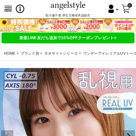
0
処方箋不要,厚生労働省承認販売
新規LINE友だち追加で10％OFFクーポンプレゼント♥
HOME
ブランド別
ネオサイトシリーズ
ワンデーアイレリアルUVトー