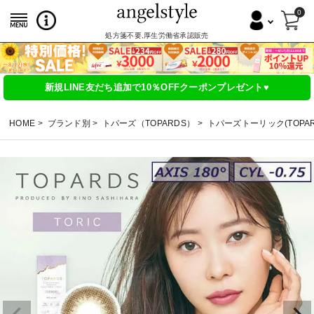
0
処方箋不要,厚生労働省承認販売
新規LINE友だち追加で10％OFFクーポンプレゼント♥
HOME
ブランド別
トパーズ（TOPARDS）
トパーズトーリック(TOPAR