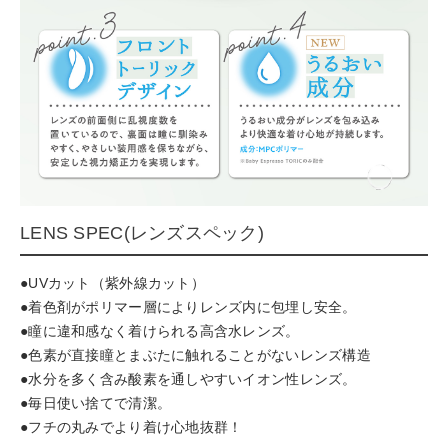
LENS SPEC(レンズスペック)
●UVカット（紫外線カット）
●着色剤がポリマー層によりレンズ内に包埋し安全。
●瞳に違和感なく着けられる高含水レンズ。
●色素が直接瞳とまぶたに触れることがないレンズ構造
●水分を多く含み酸素を通しやすいイオン性レンズ。
●毎日使い捨てで清潔。
●フチの丸みでより着け心地抜群！