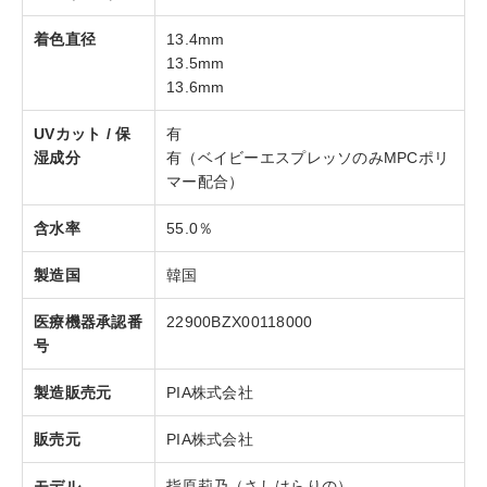
着色直径
13.4mm
13.5mm
13.6mm
UVカット / 保
有
湿成分
有（ベイビーエスプレッソのみMPCポリ
マー配合）
含水率
55.0％
製造国
韓国
医療機器承認番
22900BZX00118000
号
製造販売元
PIA株式会社
販売元
PIA株式会社
モデル
指原莉乃（さしはらりの）