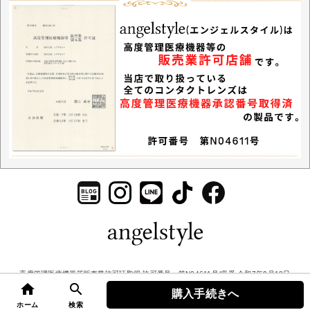
高度管理医療機器等販売業許可証取得 許可番号：第N04611号/収受 令和7年9月18日
home
search
© 2026 エンジェルスタイル. All rights Reserved.
購入手続きへ
top
ホーム
検索