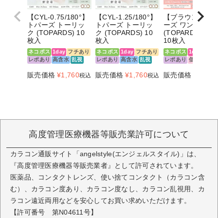
【CYL-0.75/180°】
【CYL-1.25/180°】
【ブラウン系】
トパーズ トーリッ
トパーズ トーリッ
ーズ ワンデー
ク (TOPARDS) 10
ク (TOPARDS) 10
(TOPARDS 1DA
枚入
枚入
10枚入
ネコポス
1day
フチあり
ネコポス
1day
フチあり
ネコポス
1day
フチ
レポあり
高含水
乱視
レポあり
高含水
乱視
レポあり
低含水
販売価格
¥
1,760
販売価格
¥
1,760
販売価格
¥
1,760
税込
税込
高度管理医療機器等販売業許可について
カラコン通販サイト「angelstyle(エンジェルスタイル)」は、
『高度管理医療機器等販売業者』として許可されています。
医薬品、コンタクトレンズ、使い捨てコンタクト（カラコン含
む）、カラコン度あり、カラコン度なし、カラコン乱視用、カ
ラコン遠近両用などを安心してお買い求めいただけます。
【許可番号 第N04611号】