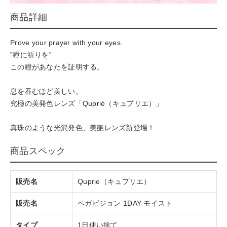
商品詳細
Prove your prayer with your eyes.
”瞳に祈りを”
この瞳があなたを証明する。
息を吞むほど美しい。
究極の美発色レンズ「Quprié（キュプリエ）」
真珠のような光沢発色、美艶レンズ新登場！
商品スペック
販売名
Quprie（キュプリエ）
販売名
ペガビジョン 1DAY モイスト
タイプ
1日使い捨て