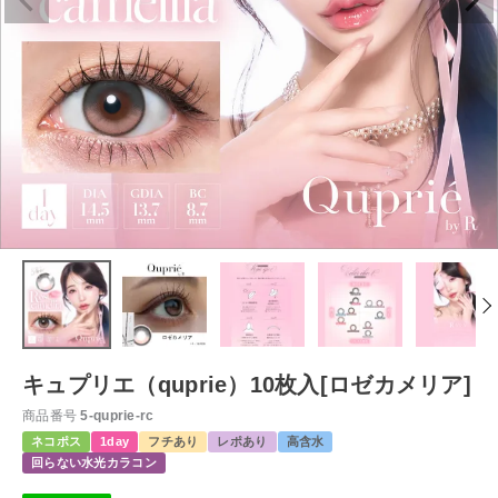
キュプリエ（quprie）10枚入[ロゼカメリア]
商品番号
5-quprie-rc
ネコポス
1day
フチあり
レポあり
高含水
回らない水光カラコン