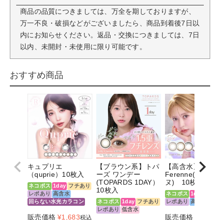
商品の品質につきましては、万全を期しておりますが、
万一不良・破損などがございましたら、商品到着後7日以
内にお知らせください。返品・交換につきましては、7日
以内、未開封・未使用に限り可能です。
おすすめ商品
キュプリエ
【ブラウン系】トパ
【高含水】
（quprie）10枚入
ーズ ワンデー
Ferenne(フェレ
(TOPARDS 1DAY）
ヌ) 10枚入
ネコポス
1day
フチあり
10枚入
レポあり
高含水
ネコポス
1day
フチ
回らない水光カラコン
ネコポス
1day
フチあり
レポあり
高含水
レポあり
低含水
販売価格
¥
1,683
販売価格
¥
1,694
税込