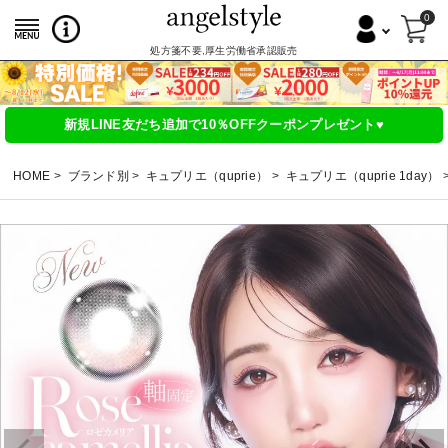
0
処方箋不要,厚生労働省承認販売
新規LINE友だち追加で10％OFFクーポンプレゼント♥
HOME
ブランド別
キュプリエ（quprie）
キュプリエ（quprie 1day）