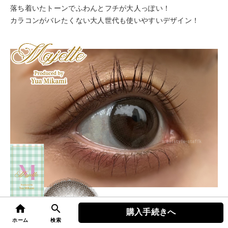
落ち着いたトーンでふわんとフチが大人っぽい！
カラコンがバレたくない大人世代も使いやすいデザイン！
home
search
購入手続きへ
top
ホーム
検索