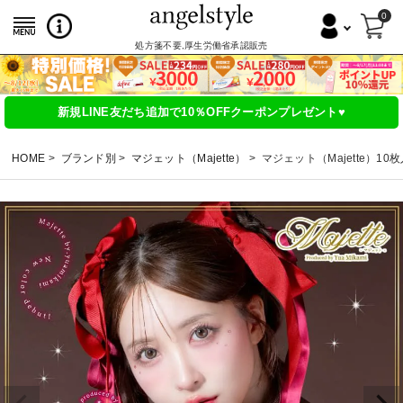
0
処方箋不要,厚生労働省承認販売
新規LINE友だち追加で10％OFFクーポンプレゼント♥
HOME
ブランド別
マジェット（Majette）
マジェット（Majette）10