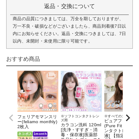
返品・交換について
商品の品質につきましては、万全を期しておりますが、
万一不良・破損などがございましたら、商品到着後7日以
内にお知らせください。返品・交換につきましては、7日
以内、未開封・未使用に限り可能です。
おすすめ商品
フェリアモマンスリ
※ソフトコンタクトレン
※すべてのコンタクト
ズ用
ピュアフィット
ー(feliamo monthly)
カラコン洗科 120ml
(Pure Fit）15ml 
2枚入
[洗浄・すすぎ・消
ンタクトレンズ
ネコポス
1month
毒・保存液]医薬部
液] 【指定医薬部
フチあり
レポあり