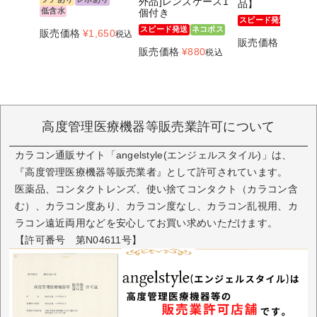
外品]レンズケース1
品】
低含水
個付き
スピード発送
ネコポ
スピード発送
ネコポス
販売価格
¥
1,650
税込
販売価格
¥
880
税
販売価格
¥
880
税込
高度管理医療機器等販売業許可について
カラコン通販サイト「angelstyle(エンジェルスタイル)」は、
『高度管理医療機器等販売業者』として許可されています。
医薬品、コンタクトレンズ、使い捨てコンタクト（カラコン含
む）、カラコン度あり、カラコン度なし、カラコン乱視用、カ
ラコン遠近両用などを安心してお買い求めいただけます。
【許可番号 第N04611号】