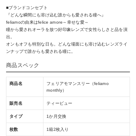
■ブランドコンセプト
『どんな瞬間にも溶け込む誰からも愛される瞳へ』
feliamoの由来はfelice amore～幸せな愛～
瞳から愛されオーラを放つ好印象レンズで女性らしさと品を演
出。
オンもオフも特別な日も。どんな場面にも溶け込むレンズライ
ンナップで誰からも愛される瞳に。
商品スペック
商品名
フェリアモマンスリー（feliamo
monthly）
販売名
ティービュー
タイプ
1か月交換
枚数
1箱2枚入り