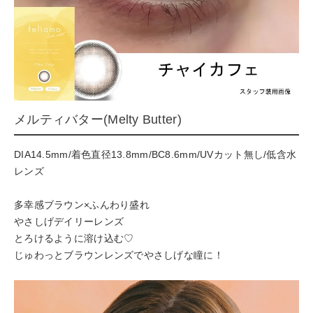
メルティバター(Melty Butter)
DIA14.5mm/着色直径13.8mm/BC8.6mm/UVカット無し/低含水
レンズ
多幸感ブラウン×ふんわり盛れ
やさしげデイリーレンズ
とろけるように溶け込む♡
じゅわっとブラウンレンズでやさしげな瞳に！