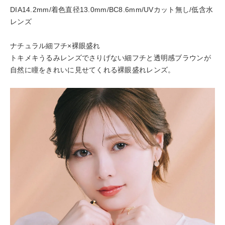
DIA14.2mm/着色直径13.0mm/BC8.6mm/UVカット無し/低含水
レンズ
ナチュラル細フチ×裸眼盛れ
トキメキうるみレンズでさりげない細フチと透明感ブラウンが
自然に瞳をきれいに見せてくれる裸眼盛れレンズ。