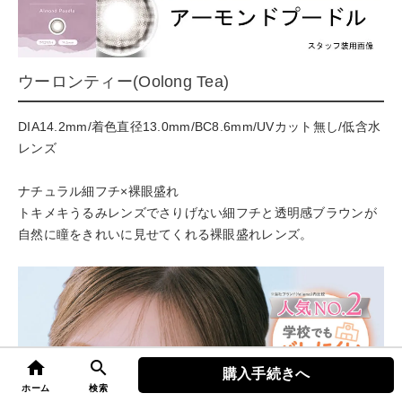
ウーロンティー(Oolong Tea)
DIA14.2mm/着色直径13.0mm/BC8.6mm/UVカット無し/低含水
レンズ
ナチュラル細フチ×裸眼盛れ
トキメキうるみレンズでさりげない細フチと透明感ブラウンが
自然に瞳をきれいに見せてくれる裸眼盛れレンズ。
home
search
購入手続きへ
top
ホーム
検索