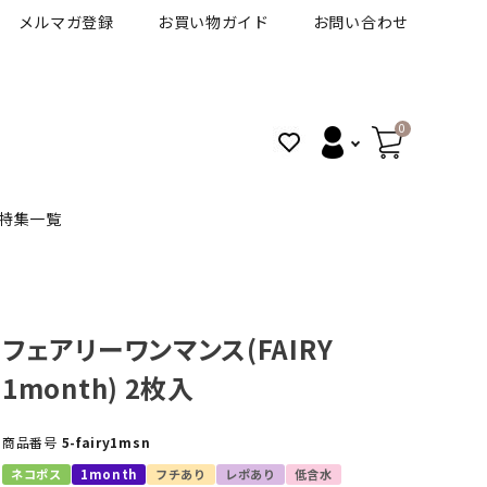
メルマガ登録
お買い物ガイド
お問い合わせ
0
特集一覧
BANANAL
30代人気カラコン
アイコフレＵＶＭ
フェアリーワンマンス(FAIRY
1month) 2枚入
VT
細フチカラコン
ズ
ピュアアイズワンデー
商品番号
5-fairy1msn
ハロウィンカラコン特集
その他ブランドはこちら
ネコポス
1month
フチあり
レポあり
低含水