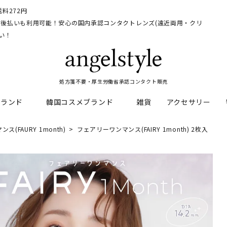
料272円
イ、後払いも利用可能！安心の国内承認コンタクトレンズ(遠近両用・クリ
い！
処方箋不要・厚生労働省承認コンタクト販売
ブランド
韓国コスメブランド
雑貨
アクセサリー
(FAURY 1month)
フェアリーワンマンス(FAIRY 1month) 2枚入
HEAL
料
フレッシュルックデイリー
CNP Laboratory
遠近両用
ェルアイズシリーズ
イルミネート
RAN
ライトカットカラコン
Dr.jart+
UVカットカラコン
リンク
キャンディーマジックシリー
い系カラコン
メンズカラコン特集
アワンデー
ネオサイトシリーズ