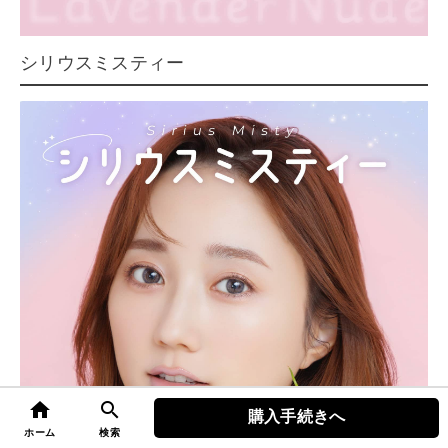
シリウスミスティー
home
search
購入手続きへ
top
ホーム
検索