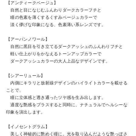
【アンティークベージュ】
自然と目になじむふんわりダークカラーフチと
瞳の色素を薄くするくすみベージュカラーで
淡く儚げな印象になる、色素薄い系レンズです。
【アーバンノワール】
自然に黒目を引き立てるダークアッシュのふんわりフチと
軽い仕上がりをかなえるトーンアップカラーで
ダークアッシュカラーの大人上品なデザインです。
【シアーリュール】
内側にキラリと放射線デザインのハイライトカラーを載せる
ことで、
瞳に立体感と透き通ったツヤ感を生み出します。
適度な艶感をプラスすると同時に、ナチュラルでヘルシーな
印象を演出します。
【イノセントグラム】
美しく神秘的に艶めく瞳に。光を取り込んだような艶っぽさ