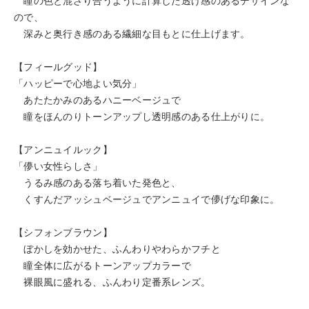
瞳の色と混ざり合うように計算した透け感のあるデザインな
ので、
深みと奥行き感のある繊細な目もとに仕上げます。
【フィールグッド】
「ハッピーで心地よい気分」
あたたかみのあるハニーベージュで
瞳をほんのりトーンアップし透明感のある仕上がりに。
【アンニュイルック】
「儚い女性らしさ」
うるみ感のある落ち着いた発色と、
くすんだアッシュベージュでアンニュイで儚げな印象に。
【シフォンブラウン】
ぼかしを効かせた、ふんわりやわらかフチと
瞳全体に広がるトーンアップカラーで
裸眼風に盛れる、ふんわり定番系レンズ。