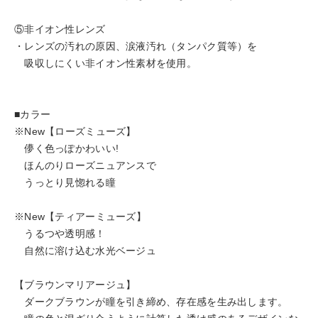
⑤非イオン性レンズ
・レンズの汚れの原因、涙液汚れ（タンパク質等）を
吸収しにくい非イオン性素材を使用。
■カラー
※New【ローズミューズ】
儚く色っぽかわいい!
ほんのりローズニュアンスで
うっとり見惚れる瞳
※New【ティアーミューズ】
うるつや透明感！
自然に溶け込む水光ベージュ
【ブラウンマリアージュ】
ダークブラウンが瞳を引き締め、存在感を生み出します。