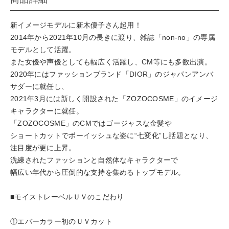
新イメージモデルに新木優子さん起用！
2014年から2021年10月の長きに渡り、雑誌「non-no」の専属
モデルとして活躍。
また女優や声優としても幅広く活躍し、CM等にも多数出演。
2020年にはファッションブランド「DIOR」のジャパンアンバ
サダーに就任し、
2021年3月には新しく開設された「ZOZOCOSME」のイメージ
キャラクターに就任。
「ZOZOCOSME」のCMではゴージャスな金髪や
ショートカットでボーイッシュな姿に“七変化”し話題となり、
注目度が更に上昇。
洗練されたファッションと自然体なキャラクターで
幅広い年代から圧倒的な支持を集めるトップモデル。
■モイストレーベルＵＶのこだわり
①エバーカラー初のＵＶカット