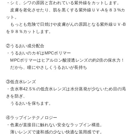
・シミ、シワの原因と言われている紫外線をカットします。
皮膚を老化させたり、肌を黒くする紫外線ＵＶ-Aを８３%カ
ット。
もっとも危険で日焼けや皮膚がんの原因となる紫外線ＵＶ-B
を９８％カットします。
②うるおい成分配合
・うるおいのカギはMPCポリマー
MPCポリマーはヒアルロン酸浸透レンズの約2倍の保水力！
だから、瞳にやさしくうるおいが長持ち
③低含水レンズ
・含水率42.5％の低含水レンズは水分蒸発が少ないため目の渇
きを防ぎ、
うるおいを保ちます。
④ラップインテクノロジー
・色素が直接目に触れない安全なラップイン構造。
薄いレンズで違和感の少ない快適な装用感です。