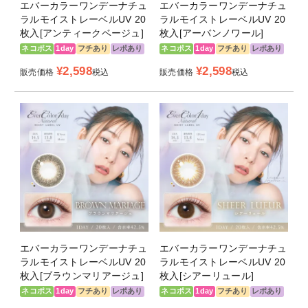
エバーカラーワンデーナチュ
エバーカラーワンデーナチュ
がりに。♡
ラルモイストレーベルUV 20
ラルモイストレーベルUV 20
枚入[アンティークベージュ]
枚入[アーバンノワール]
＜アンニュイルック -Ennui Look-＞
ネコポス
1day
フチあり
レポあり
ネコポス
1day
フチあり
レポあり
DIA14.5ｍｍ 着色直径13.6ｍｍ
¥
2,598
¥
2,598
販売価格
「儚い女性らしさ」 うるみ感のある落ち着いた発色と、
税込
販売価格
税込
くすんだアッシュベージュでアンニュイで儚げな印象に。
＜ブラウンマリアージュ -Brown Mariage-＞
DIA14.5ｍｍ 着色直径13.8ｍｍ
ダークブラウンが瞳を引き締め、存在感を生み出します。
瞳の色と混ざり合うように計算した透け感のあるデザイン
なので、深みと奥行き感のある繊細な目もとに仕上げます。
＜アンティークベージュ -Antique Beige-＞
DIA14.5ｍｍ 着色直径13.8ｍｍ
自然と目になじむふんわりダークカラーフチと瞳の色素を薄
エバーカラーワンデーナチュ
エバーカラーワンデーナチュ
ラルモイストレーベルUV 20
ラルモイストレーベルUV 20
くするくすみベージュカラーで淡く儚げな印象になる、色素
枚入[ブラウンマリアージュ]
枚入[シアーリュール]
薄い系レンズです。
ネコポス
1day
フチあり
レポあり
ネコポス
1day
フチあり
レポあり