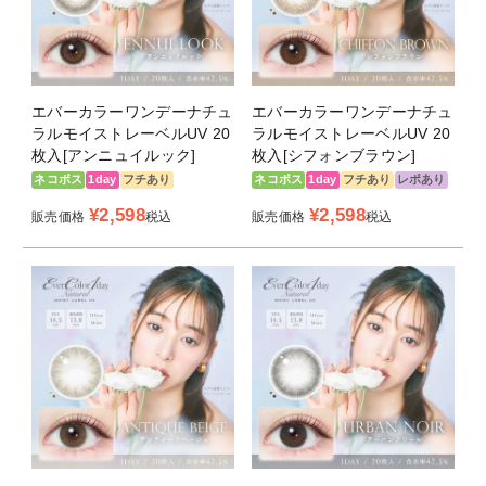
・レンズの汚れの原因、涙液汚れ（タンパク質等）を 吸
収しにくい非イオン性素材を使用。 そのため、花粉対策に
もおすすめのカラコンです！
＜ローズミューズ -Rose Muse-＞
エバーカラーワンデーナチュ
エバーカラーワンデーナチュ
DIA14.5ｍｍ 着色直径13.8ｍｍ
ラルモイストレーベルUV 20
ラルモイストレーベルUV 20
女性らしく儚げなカラーにこだわりました♡
枚入[アンニュイルック]
枚入[シフォンブラウン]
デートや女子会に着けてほしい！
ネコポス
1day
フチあり
ネコポス
1day
フチあり
レポあり
新木優子プロデュースカラー
¥
2,598
¥
2,598
販売価格
税込
販売価格
税込
＜ティアーミューズ -Tear Muse-＞
DIA14.5ｍｍ 着色直径13.6ｍｍ
ピュアでカワイイ瞳がテーマ♡
自然な仕上がりだからシーンを問わず毎日使ってほしい！
新木優子プロデュースカラー
＜フィールグッド -Feel Good-＞
DIA14.5ｍｍ 着色直径13.6ｍｍ
「ハッピーで心地よい気分」 あたたかみのあるハニーベ
ージュで 瞳をほんのりトーンアップし透明感のある仕上