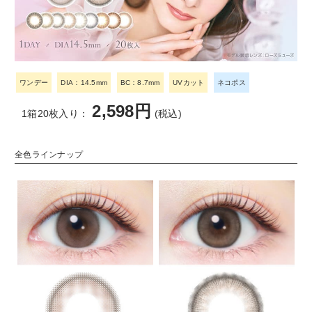
ワンデー
DIA：14.5mm
BC：8.7mm
UVカット
ネコポス
2,598円
1箱20枚入り：
(税込)
全色ラインナップ