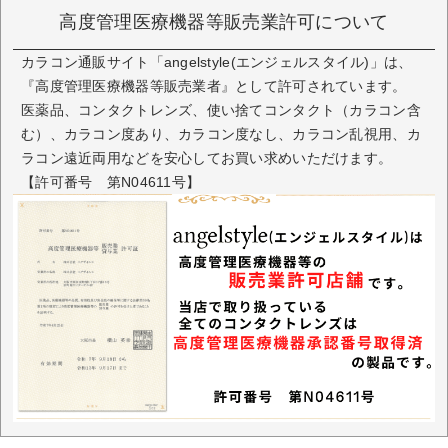
高度管理医療機器等販売業許可について
タイプ
1日使い捨て
カラコン通販サイト「angelstyle(エンジェルスタイル)」は、
枚数
1箱20枚入り
『高度管理医療機器等販売業者』として許可されています。
医薬品、コンタクトレンズ、使い捨てコンタクト（カラコン含
度数
±0.00～-10.00
む）、カラコン度あり、カラコン度なし、カラコン乱視用、カ
BC（ベースカ
8.7mm
ラコン遠近両用などを安心してお買い求めいただけます。
ーブ）
【許可番号 第N04611号】
DIA（直径）
14.5mm
着色直径
13.6mm/ 13.8mm
着色内径
6.2mm
UVカット
有 （UV-A:83%、UV-B:98%カット）
うるおい成分
有 （MPCポリマー）
中心厚
0.08mm（PWR-3.00の場合）