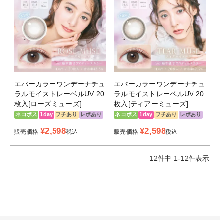
DIA14.5ｍｍ 着色直径13.8ｍｍ
美しく神秘的に艶めく瞳に。光を取り込んだような艶っぽさ
を演出しました。さりげなく大人っぽい印象に遊び心をプラ
ス。
＜シルエットデュオ -Silhouette Duo-＞
DIA14.5ｍｍ 着色直径13.8ｍｍ
エバーカラーワンデーナチュ
エバーカラーワンデーナチュ
2色で均一なドットパターンが瞳のシルエットをふんわりと
ラルモイストレーベルUV 20
ラルモイストレーベルUV 20
やさしく強調させます。洗練された女性の“大人かわい
枚入[ローズミューズ]
枚入[ティアーミューズ]
い”を。
ネコポス
1day
フチあり
レポあり
ネコポス
1day
フチあり
レポあり
¥
2,598
¥
2,598
販売価格
税込
販売価格
税込
商品スペック
12
件中
1
-
12
件表示
商品名
Ever Color 1day Natural MOIST
LABEL UV
販売名
エバーカラーワンデーナチュラルモイ
ストレーベルUV