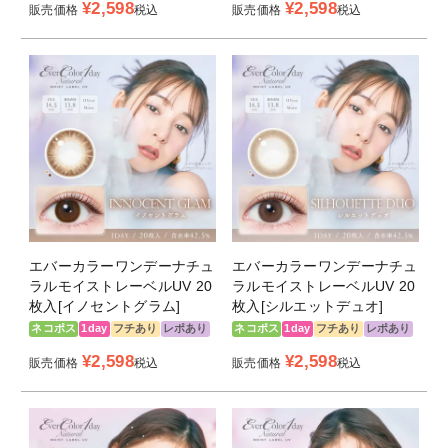
＜シフォンブラウン -Chiffon Brown-＞
¥
2,598
¥
2,598
販売価格
税込
販売価格
税込
DIA14.5ｍｍ 着色直径13.8ｍｍ
ぼかしを効かせた、ふんわりやわらかフチと瞳全体に広がる
トーンアップカラーで裸眼風に盛れる、ふんわり定番系レン
ズ。
＜アーバンノワール -Urban Noir-＞
DIA14.5ｍｍ 着色直径13.8ｍｍ
自然に黒目を引き立てるダークアッシュのふんわりフチと
軽い仕上がりをかなえるトーンアップカラーでダークアッシ
ュカラーの大人上品なデザインです。
エバーカラーワンデーナチュ
エバーカラーワンデーナチュ
＜シアーリュール -Sheer Lueur-＞
ラルモイストレーベルUV 20
ラルモイストレーベルUV 20
DIA14.5ｍｍ 着色直径13.8ｍｍ
枚入[イノセントグラム]
枚入[シルエットデュオ]
内側にキラリと放射線デザインのハイライトカラーを載せる
ネコポス
1day
フチあり
レポあり
ネコポス
1day
フチあり
レポあり
ことで、瞳に立体感と透き通ったツヤ感を生み出します。適
¥
2,598
¥
2,598
販売価格
税込
販売価格
税込
度な艶感をプラスすると同時に、ナチュラルでヘルシーな印
象を演出します。
＜イノセントグラム -Innocent Glam-＞