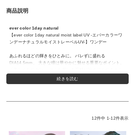
商品説明
ever color 1day natural
【ever color 1day natural moist label UV -エバーカラーワ
ンデーナチュラルモイストレーベルUV-】ワンデー
あふれるほどの輝きをひとみに。 バレずに盛れる
DIA14.5mm。 大きな瞳は華やかに魅せる重要なポイント。
「美しくなりたい」 そんな願いを手軽に叶えてくれるカラ
コンが誕生しました。 エバーカラーワンデーナチュラル
は、どんな瞳にもベーシックに使用カラーリング。 だけど
ほんのりさり気なく、瞳の変化も楽しみたい。 トレンドを
抑えたニュアンスカラーをプラスして、こっそりオシャレな
瞳に。
■モイストレーベルＵＶのこだわり
12
件中
1
-
12
件表示
①エバーカラー初のＵＶカット