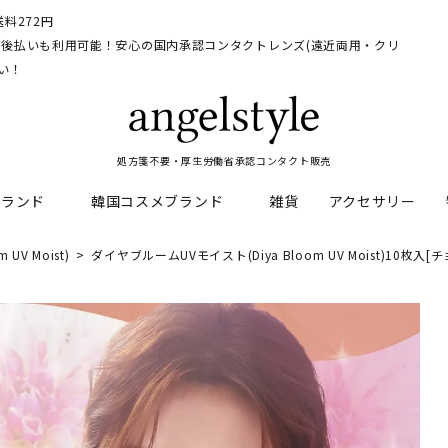
料272円
イ、後払いも利用可能！安心の国内承認コンタクトレンズ(遠近両用・クリ
い！
処方箋不要・厚生労働省承認コンタクト販売
ブランド
韓国コスメブランド
雑貨
アクセサリー
V Moist)
ダイヤブルームUVモイスト(Diya Bloom UV Moist)10枚
HEAL
料
フレッシュルックデイリー
CNP Laboratory
遠近両用
ェルアイズシリーズ
イルミネート
RAN
ライトカットカラコン
Dr.jart+
UVカットカラコン
リンク
キャンディーマジックシリー
い系カラコン
メンズカラコン特集
アワンデー
ネオサイトシリーズ