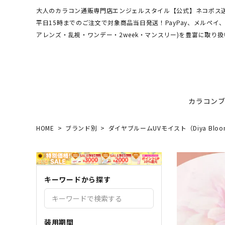
大人のカラコン通販専門店エンジェルスタイル【公式】ネコポス送
平日15時までのご注文で対象商品当日発送！PayPay、メルペ
アレンズ・乱視・ワンデー・2week・マンスリー)を豊富に取り扱
カラコン
HOME
ブランド別
ダイヤブルームUVモイスト（Diya Bloom U
ワンデーアキュビュー
hamel
最短翌日お届け★当日発送
MEDI
送料無
エンジ
ディファインモイスト
3CE
乱視カラコン比較
REJU
ブルー
キーワードから探す
エバーカラーシリーズ
シーブ
その他ブランドはこちら
バレないカラコン
色素薄
レヴィアワンマンス
レヴィ
装用期間