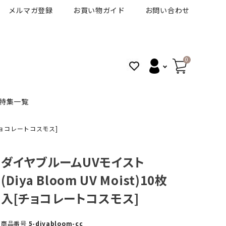
メルマガ登録
お買い物ガイド
お問い合わせ
0
特集一覧
入[チョコレートコスモス]
BANANAL
30代人気カラコン
アイコフレＵＶＭ
ダイヤブルームUVモイスト
(Diya Bloom UV Moist)10枚
VT
細フチカラコン
ズ
ピュアアイズワンデー
入[チョコレートコスモス]
ハロウィンカラコン特集
その他ブランドはこちら
商品番号
5-diyabloom-cc