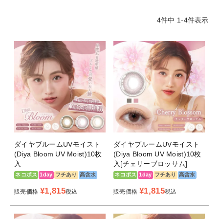
り出す。
オン・オフ問わず使えるから急なお誘いがきてもいつでも自
4
件中
1
-
4
件表示
信のある美瞳に
＜チェリーブロッサム-CHERRY BLOSSOM-＞
DIA14.2mm/着色直径13.6mm
淡くエレガントな気品をまとう桜ピンク。
多幸感溢れる恋する瞳に。
チークを塗った頬のように血色感をプラスした瞳がエレガン
トな魅力を引き出す。
幸せいっぱいの幸福感溢れる魔性なうるんだ愛され瞳を演
出！
ダイヤブルームUVモイスト
ダイヤブルームUVモイスト
(Diya Bloom UV Moist)10枚
(Diya Bloom UV Moist)10枚
＜スノーデイジー -SNOW DAISY-＞
入
入[チェリーブロッサム]
DIA14.2mm/着色直径13.6mm
ネコポス
1day
フチあり
高含水
ネコポス
1day
フチあり
高含水
きらりと輝き儚げなスキンベージュ。
アンニュイで守りたくなる瞳に！
¥
1,815
¥
1,815
販売価格
税込
販売価格
税込
可愛くもかっこよくもなれる色素薄い系のベージュカラー。
儚さと煌きを両立する瞳は大人っぽい上品な色気を纏いトキ