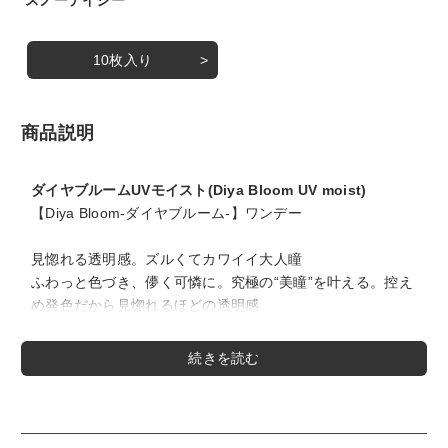
10枚入り
商品説明
ダイヤブルームUVモイスト(Diya Bloom UV moist)
【Diya Bloom-ダイヤブルーム-】ワンデー
見惚れる透明感。ズルくてカワイイ大人瞳
ふわっと色づき、儚く可憐に。究極の“美瞳”を叶える。控え
め発色だから見惚れるほどの透明感
＜チョコレートコスモス -CHOCOLATE COSMOS -＞
DIA14.2mm/着色直径13.6mm
裸眼のように優しく盛れるチョコブラウン。
ふわっと透明感がずるいくらい美瞳に！
こっそりナチュラルな仕上がりで誰もが羨む小悪魔な瞳を作