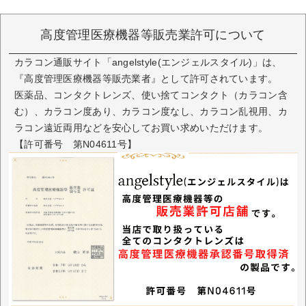
DIA（直径）
14.2mm
着色直径
13.6mm
高度管理医療機器等販売業許可について
UVカット / 保
有 / 有
カラコン通販サイト「angelstyle(エンジェルスタイル)」は、
湿成分
『高度管理医療機器等販売業者』として許可されています。
医薬品、コンタクトレンズ、使い捨てコンタクト（カラコン含
中心厚
0.08mm（PWR-3.00の場合）
む）、カラコン度あり、カラコン度なし、カラコン乱視用、カ
ラコン遠近両用などを安心してお買い求めいただけます。
含水率
58％
【許可番号 第N04611号】
製法
キャストモールド製法
製造国
台湾
医療機器承認
22800BZI00037A01
番号
製造販売元
Pegavision Japan株式会社
販売元
株式会社サンシティ