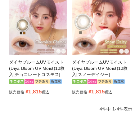
メキを連れてくる！
商品スペック
商品名
ダイヤワンデーブルーム UVモイスト
販売名
アクアマックス
ダイヤブルームUVモイスト
ダイヤブルームUVモイスト
タイプ
1日使い捨て
(Diya Bloom UV Moist)10枚
(Diya Bloom UV Moist)10枚
入[チョコレートコスモス]
入[スノーデイジー]
枚数
1箱10枚入り
ネコポス
1day
フチあり
高含水
ネコポス
1day
フチあり
高含水
¥
1,815
¥
1,815
販売価格
税込
販売価格
税込
度数
±0.00（度なし）
-0.75～-5.00（0.25Dステップ）
-5.50～-8.00（0.50Dステップ）
4
件中
1
-
4
件表示
BC（ベースカ
8.7mm
ーブ）