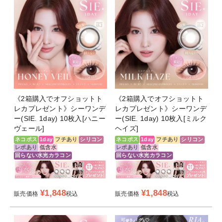
《2箱購入でオフショットト
《2箱購入でオフショットト
レカプレゼント》シーワンデ
レカプレゼント》シーワンデ
ー(SIE. 1day) 10枚入[ハニー
ー(SIE. 1day) 10枚入[ミルク
ヴェール]
ヘイズ]
ネコポス
1day
フチあり
シリコン
ネコポス
1day
フチあり
シリコン
レポあり
低含水
レポあり
低含水
回らない水光カラコン
回らない水光カラコン
¥
1,848
¥
1,848
販売価格
税込
販売価格
税込