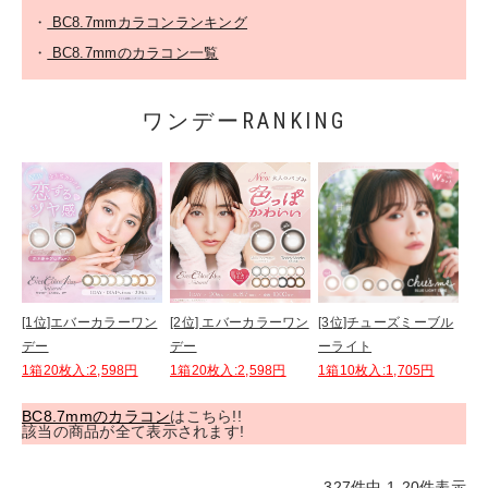
・
BC8.7mmカラコンランキング
・
BC8.7mmのカラコン一覧
ワンデーRANKING
[1位]エバーカラーワン
[2位] エバーカラーワン
[3位]チューズミーブル
デー
デー
ーライト
1箱20枚入:2,598円
1箱20枚入:2,598円
1箱10枚入:1,705円
BC8.7mmのカラコン
はこちら!!
該当の商品が全て表示されます!
327
件中
1
-
20
件表示