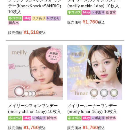
ノックノック×サンリオ ワン
メイリーメルティンワンデー
デー(KnockKnock×SANRIO)
(meilly meltin 1day) 10枚入
10枚入
ネコポス
1day
レポあり
低含水
ネコポス
1day
フチあり
レポあり
¥
1,760
販売価格
税込
低含水
¥
1,518
販売価格
税込
メイリーシフォンワンデー
メイリールーナーワンデー
(meilly chiffon 1day) 10枚入
(meilly lunar 1day) 10枚入
ネコポス
1day
レポあり
低含水
ネコポス
1day
レポあり
低含水
¥
1,760
¥
1,760
販売価格
税込
販売価格
税込