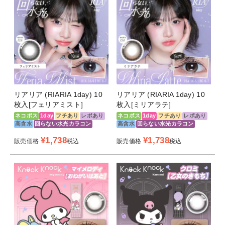
リアリア (RIARIA 1day) 10
リアリア (RIARIA 1day) 10
枚入[フェリアミスト]
枚入[ミリアラテ]
ネコポス
1day
フチあり
レポあり
ネコポス
1day
フチあり
レポあり
高含水
回らない水光カラコン
高含水
回らない水光カラコン
¥
1,738
¥
1,738
販売価格
税込
販売価格
税込