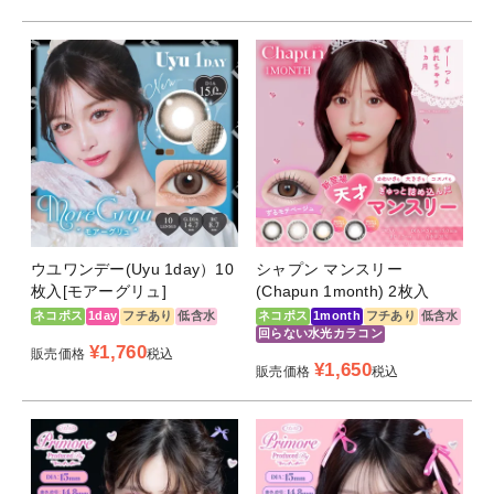
ウユワンデー(Uyu 1day）10
シャプン マンスリー
枚入[モアーグリュ]
(Chapun 1month) 2枚入
ネコポス
1day
フチあり
低含水
ネコポス
1month
フチあり
低含水
回らない水光カラコン
¥
1,760
販売価格
税込
¥
1,650
販売価格
税込