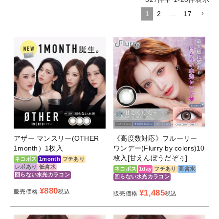
1
2
…
17
アザー マンスリー(OTHER
《高度数対応》フルーリー
1month）1枚入
ワンデー(Flurry by colors)10
枚入[甘えんぼうだぞぅ]
ネコポス
1month
フチあり
レポあり
低含水
ネコポス
1day
フチあり
高含水
回らない水光カラコン
回らない水光カラコン
¥
880
販売価格
税込
¥
1,485
販売価格
税込