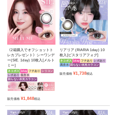
《2箱購入でオフショットト
リアリア (RIARIA 1day) 10
レカプレゼント》シーワンデ
枚入[ピスタリアフォグ]
ー(SIE. 1day) 10枚入[メルト
ネコポス
1day
フチあり
レポあり
ミー]
高含水
回らない水光カラコン
ネコポス
1day
フチあり
シリコン
¥
1,738
販売価格
税込
レポあり
低含水
回らない水光カラコン
¥
1,848
販売価格
税込