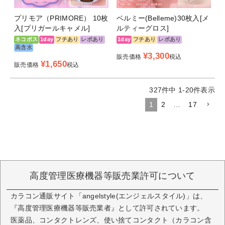
プリモア（PRIMORE） 10枚
ベルミー(Belleme)30枚入[メ
入[プリガールキャメル]
ルティーグロス]
ネコポス
1day
フチあり
レポあり
1day
フチあり
レポあり
高含水
¥
3,300
販売価格
税込
¥
1,650
販売価格
税込
327
件中
1
-
20
件表示
1
2
…
17
高度管理医療機器等販売業許可について
カラコン通販サイト「angelstyle(エンジェルスタイル)」は、
『高度管理医療機器等販売業者』として許可されています。
医薬品、コンタクトレンズ、使い捨てコンタクト（カラコン含