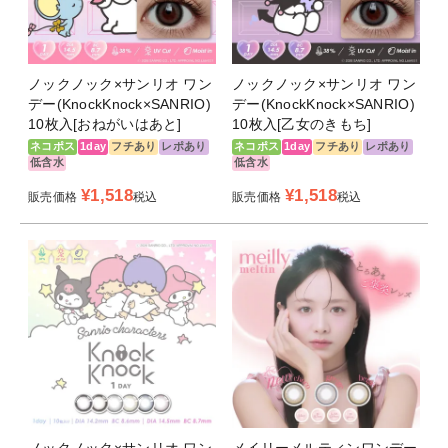
ノックノック×サンリオ ワン
ノックノック×サンリオ ワン
デー(KnockKnock×SANRIO)
デー(KnockKnock×SANRIO)
10枚入[おねがいはあと]
10枚入[乙女のきもち]
ネコポス
1day
フチあり
レポあり
ネコポス
1day
フチあり
レポあり
低含水
低含水
¥
1,518
¥
1,518
販売価格
税込
販売価格
税込