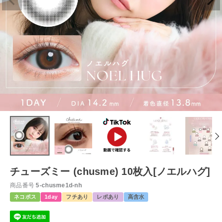
チューズミー (chusme) 10枚入[ノエルハグ]
商品番号
5-chusme1d-nh
ネコポス
1day
フチあり
レポあり
高含水