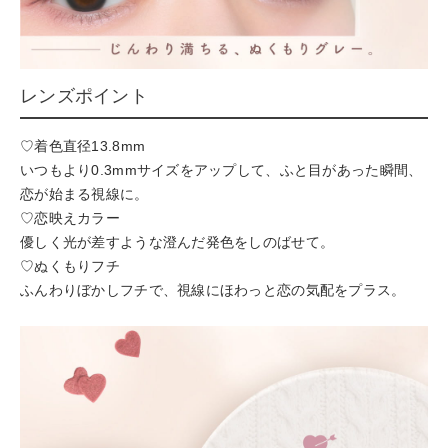
レンズポイント
♡着色直径13.8mm
いつもより0.3mmサイズをアップして、ふと目があった瞬間、
恋が始まる視線に。
♡恋映えカラー
優しく光が差すような澄んだ発色をしのばせて。
♡ぬくもりフチ
ふんわりぼかしフチで、視線にほわっと恋の気配をプラス。