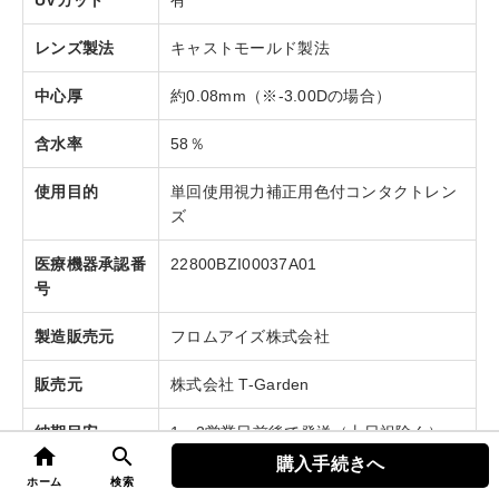
レンズ製法
キャストモールド製法
中心厚
約0.08mm（※-3.00Dの場合）
含水率
58％
使用目的
単回使用視力補正用色付コンタクトレン
ズ
医療機器承認番
22800BZI00037A01
号
製造販売元
フロムアイズ株式会社
販売元
株式会社 T-Garden
納期目安
1～3営業日前後で発送（土日祝除く）
home
search
購入手続きへ
top
ホーム
検索