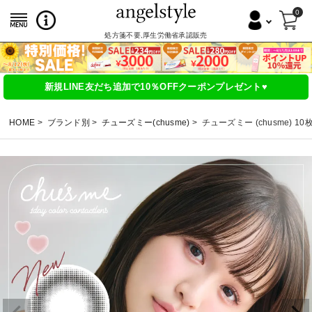
0
処方箋不要,厚生労働省承認販売
新規LINE友だち追加で10％OFFクーポンプレゼント♥
HOME
ブランド別
チューズミー(chusme)
チューズミー (chusme) 1