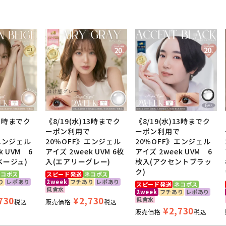
13時までク
《8/19(水)13時までク
《8/19(水)13時までク
で
ーポン利用で
ーポン利用で
エンジェル
20％OFF》エンジェル
20％OFF》エンジェル
k UVM 6
アイズ 2week UVM 6枚
アイズ 2week UVM 6
ベージュ)
入(エアリーグレー)
枚入(アクセントブラッ
ク)
ネコポス
スピード発送
ネコポス
り
レポあり
2week
フチあり
レポあり
スピード発送
ネコポス
低含水
2week
フチあり
レポあり
730
¥
2,730
低含水
税込
販売価格
税込
¥
2,730
販売価格
税込