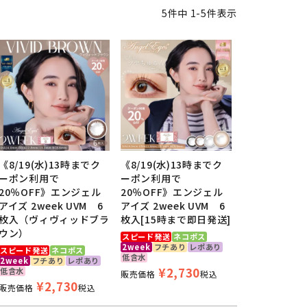
5
件中
1
-
5
件表示
《8/19(水)13時までク
《8/19(水)13時までク
ーポン利用で
ーポン利用で
20％OFF》エンジェル
20％OFF》エンジェル
アイズ 2week UVM 6
アイズ 2week UVM 6
枚入（ヴィヴィッドブラ
枚入[15時まで即日発送]
ウン）
スピード発送
ネコポス
2week
フチあり
レポあり
スピード発送
ネコポス
低含水
2week
フチあり
レポあり
¥
2,730
低含水
販売価格
税込
¥
2,730
販売価格
税込