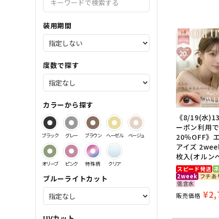
サンドイッチ製法特集
装用期間
度数で探す
カラーから探す
《8/19(水)
ーポン利用
ブラック
グレー
ブラウン
ヘーゼル
ベージュ
20％OFF》
アイズ 2wee
枚入(オルン
オリーブ
ピンク
特殊柄
クリア
スピード発送
2week
フチあ
ブルーライトカット
低含水
¥
2,
販売価格
UVカット