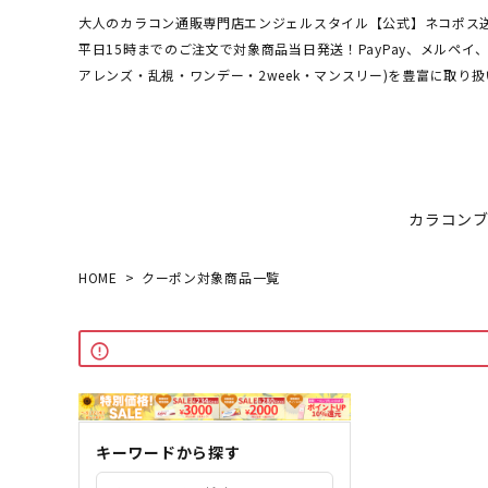
大人のカラコン通販専門店エンジェルスタイル【公式】ネコポス送
平日15時までのご注文で対象商品当日発送！PayPay、メルペ
アレンズ・乱視・ワンデー・2week・マンスリー)を豊富に取り扱
カラコン
HOME
クーポン対象商品一覧
ワンデーアキュビュー
hamel
最短翌日お届け★当日発送
MEDI
送料無
エンジ
ディファインモイスト
3CE
乱視カラコン比較
REJU
ブルー
エバーカラーシリーズ
シーブ
キーワードから探す
その他ブランドはこちら
バレないカラコン
色素薄
レヴィアワンマンス
レヴィ