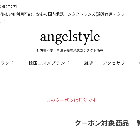
料272円
イ、後払いも利用可能！安心の国内承認コンタクトレンズ(遠近両用・クリ
い！
処方箋不要・厚生労働省承認コンタクト販売
ブランド
韓国コスメブランド
雑貨
アクセサリー
HEAL
料
フレッシュルックデイリー
CNP Laboratory
遠近両用
ェルアイズシリーズ
イルミネート
このクーポンは無効です。
RAN
ライトカットカラコン
Dr.jart+
UVカットカラコン
リンク
キャンディーマジックシリー
クーポン対象商品一
い系カラコン
メンズカラコン特集
アワンデー
ネオサイトシリーズ