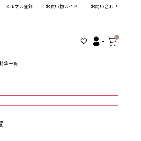
メルマガ登録
お買い物ガイド
お問い合わせ
0
特集一覧
BANANAL
30代人気カラコン
アイコフレＵＶＭ
VT
細フチカラコン
ズ
ピュアアイズワンデー
覧
ハロウィンカラコン特集
その他ブランドはこちら