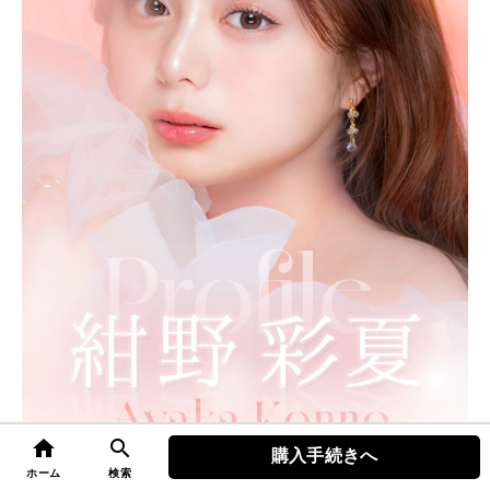
home
search
購入手続きへ
top
ホーム
検索