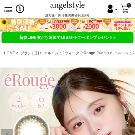
0
処方箋不要,厚生労働省承認販売
新規LINE友だち追加で10％OFFクーポンプレゼント♥
HOME
ブランド別
エルージュ2ウィーク (eRouge 2week)
エルージュ2ウ