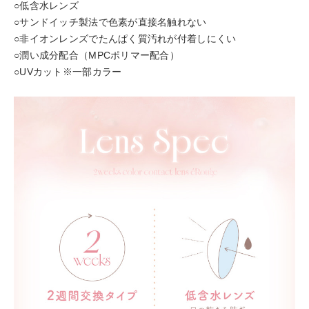
○低含水レンズ
○サンドイッチ製法で色素が直接名触れない
○非イオンレンズでたんぱく質汚れが付着しにくい
○潤い成分配合（MPCポリマー配合）
○UVカット※一部カラー