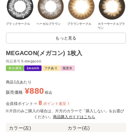
ブラックサークル
ヘーゼルブラウン
ブラウンサークル
カラーサークルブラ
ウン
もっと見る
MEGACON(メガコン) 1枚入
商品番号
5-megacon
ネコポス
1month
フチあり
低含水
商品1点あたり
¥
880
販売価格
税込
8
会員様ポイント⇒
ポイント進呈！
※片目のみご購入の場合は、片方のカラーで「購入しない」をお選び
ください。
商品購入ガイドはこちら
カラー(左)
カラー(右)