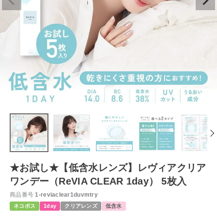
★お試し★【低含水レンズ】レヴィアクリア
ワンデー（ReVIA CLEAR 1day） 5枚入
商品番号
1-reviaclear1duvmtry
ネコポス
1day
クリアレンズ
低含水