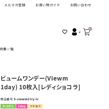
メルマガ登録
お買い物ガイド
お問い合わせ
0
特集一覧
BANANAL
30代人気カラコン
アイコフレＵＶＭ
ビュームワンデー(Viewm
1day) 10枚入[レディショコラ]
VT
細フチカラコン
ズ
ピュアアイズワンデー
商品番号
5-viewm1try-lc
ハロウィンカラコン特集
その他ブランドはこちら
ネコポス
1day
フチあり