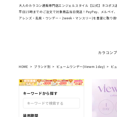
大人のカラコン通販専門店エンジェルスタイル【公式】ネコポス送
平日15時までのご注文で対象商品当日発送！PayPay、メルペ
アレンズ・乱視・ワンデー・2week・マンスリー)を豊富に取り扱
カラコン
HOME
ブランド別
ビュームワンデー(Viewm 1day)
ビュ
ワンデーアキュビュー
hamel
最短翌日お届け★当日発送
MEDI
送料無
エンジ
ディファインモイスト
3CE
乱視カラコン比較
REJU
ブルー
キーワードから探す
エバーカラーシリーズ
シーブ
その他ブランドはこちら
バレないカラコン
色素薄
レヴィアワンマンス
レヴィ
装用期間