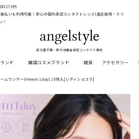
料272円
イ、後払いも利用可能！安心の国内承認コンタクトレンズ(遠近両用・クリ
い！
処方箋不要・厚生労働省承認コンタクト販売
ブランド
韓国コスメブランド
雑貨
アクセサリー
ームワンデー(Viewm 1day) 10枚入[レディショコラ]
HEAL
料
フレッシュルックデイリー
CNP Laboratory
遠近両用
ェルアイズシリーズ
イルミネート
RAN
ライトカットカラコン
Dr.jart+
UVカットカラコン
リンク
キャンディーマジックシリー
い系カラコン
メンズカラコン特集
アワンデー
ネオサイトシリーズ