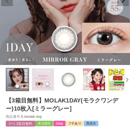
【3箱目無料】MOLAK1DAY(モラクワンデ
ー)10枚入[ミラーグレー]
商品番号
5-molak-mg
2+1 3箱目無料
ネコポス
1day
フチあり
高含水