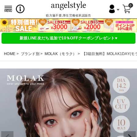
0
処方箋不要,厚生労働省承認販売
新規LINE友だち追加で10％OFFクーポンプレゼント♥
HOME
ブランド別
MOLAK（モラク）
【3箱目無料】MOLAK1DAY(モ