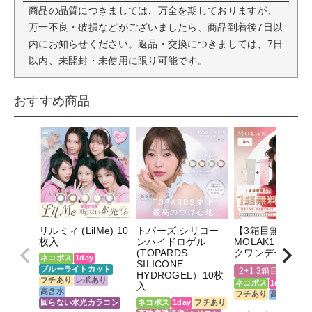
商品の品質につきましては、万全を期しておりますが、
万一不良・破損などがございましたら、商品到着後7日以
内にお知らせください。返品・交換につきましては、7日
以内、未開封・未使用に限り可能です。
おすすめ商品
リルミィ (LilMe) 10
トパーズ シリコー
【3箱目無料】
枚入
ンハイドロゲル
MOLAK1DAY(モ
(TOPARDS
クワンデー)10枚
ネコポス
1day
SILICONE
ブルーライトカット
2+1 3箱目無料
HYDROGEL）10枚
フチあり
レポあり
ネコポス
1day
フチ
入
高含水
フチあり
高含水
回らない水光カラコン
ネコポス
1day
フチあり