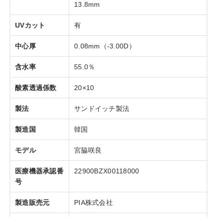
13.8mm
UVカット
有
中心厚
0.08mm（-3.00D）
含水率
55.0％
酸素透過係数
20×10
製法
サンドイッチ製法
製造国
韓国
モデル
宮脇咲良
医療機器承認番
22900BZX00118000
号
製造販売元
PIA株式会社