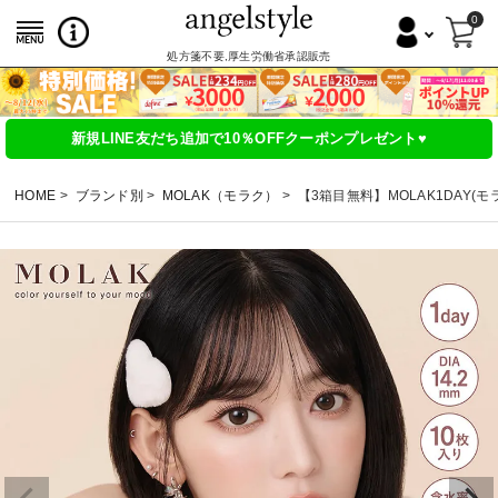
0
処方箋不要,厚生労働省承認販売
新規LINE友だち追加で10％OFFクーポンプレゼント♥
HOME
ブランド別
MOLAK（モラク）
【3箱目無料】MOLAK1DAY(モ