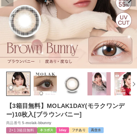
【3箱目無料】MOLAK1DAY(モラクワンデ
ー)10枚入[ブラウンバニー]
商品番号
5-molak-bbunny
2+1 3箱目無料
ネコポス
1day
フチあり
高含水