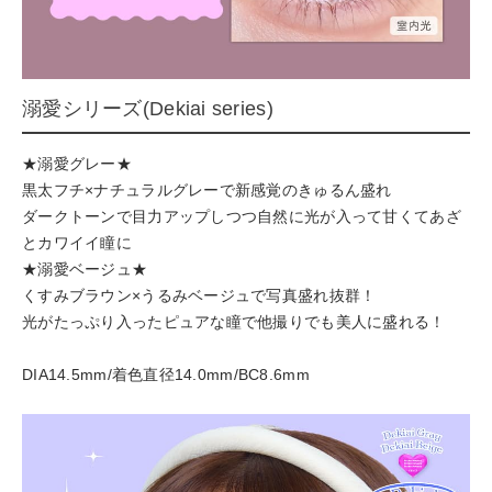
溺愛シリーズ(Dekiai series)
★溺愛グレー★
黒太フチ×ナチュラルグレーで新感覚のきゅるん盛れ
ダークトーンで目力アップしつつ自然に光が入って甘くてあざ
とカワイイ瞳に
★溺愛ベージュ★
くすみブラウン×うるみベージュで写真盛れ抜群！
光がたっぷり入ったピュアな瞳で他撮りでも美人に盛れる！
DIA14.5mm/着色直径14.0mm/BC8.6mm