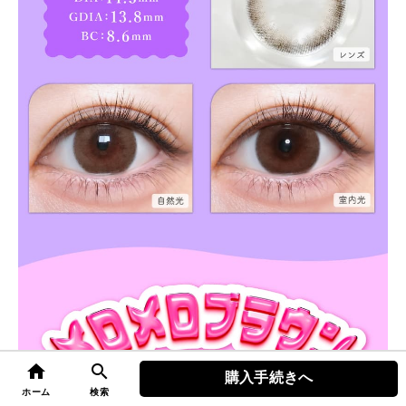
home
search
購入手続きへ
top
ホーム
検索