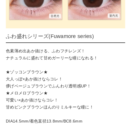
ふわ盛れシリーズ(Fuwamore series)
色素薄め出あか抜ける、ふわフチレンズ！
ナチュラルに盛れて甘めガーリーな瞳になれる！
★ゾッコンブラウン★
大人っぽ×あか抜けならコレ！
儚げベージュブラウンでふんわり透明感UP！
★メロメロブラウン★
可愛い×あか抜けならコレ！
甘めピンクブラウンほんのりミルキーな瞳に！
DIA14.5mm/着色直径13.8mm/BC8.6mm