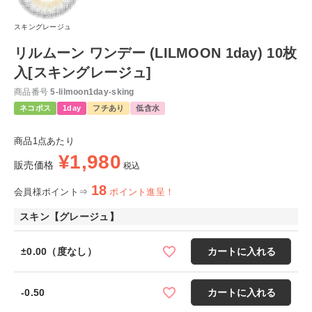
スキングレージュ
リルムーン ワンデー (LILMOON 1day) 10枚
入[スキングレージュ]
商品番号
5-lilmoon1day-sking
ネコポス
1day
フチあり
低含水
商品1点あたり
¥
1,980
販売価格
税込
18
会員様ポイント⇒
ポイント進呈！
スキン【グレージュ】
±0.00（度なし）
カートに入れる
-0.50
カートに入れる