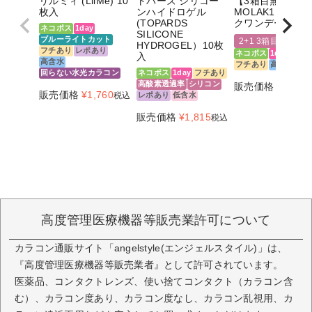
リルミィ (LilMe) 10
トパーズ シリコー
【3箱目無料】
枚入
ンハイドロゲル
MOLAK1DAY(モ
(TOPARDS
クワンデー)10枚
ネコポス
1day
SILICONE
ブルーライトカット
2+1 3箱目無料
HYDROGEL）10枚
フチあり
レポあり
ネコポス
1day
フチ
入
高含水
フチあり
高含水
回らない水光カラコン
ネコポス
1day
フチあり
高酸素透過率
シリコン
販売価格
¥
1,760
販売価格
¥
1,760
税込
レポあり
低含水
販売価格
¥
1,815
税込
高度管理医療機器等販売業許可について
カラコン通販サイト「angelstyle(エンジェルスタイル)」は、
『高度管理医療機器等販売業者』として許可されています。
医薬品、コンタクトレンズ、使い捨てコンタクト（カラコン含
む）、カラコン度あり、カラコン度なし、カラコン乱視用、カ