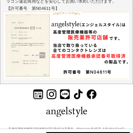
ラコン遠近両用などを安心してお買い求めいただけます。
【許可番号 第N04611号】
高度管理医療機器等販売業許可証取得 許可番号：第N04611号/収受 令和7年9月18日