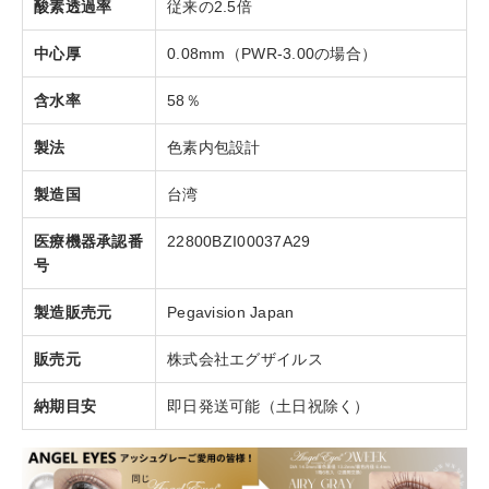
酸素透過率
従来の2.5倍
中心厚
0.08mm（PWR-3.00の場合）
含水率
58％
製法
色素内包設計
製造国
台湾
医療機器承認番
22800BZI00037A29
号
製造販売元
Pegavision Japan
販売元
株式会社エグザイルス
納期目安
即日発送可能（土日祝除く）