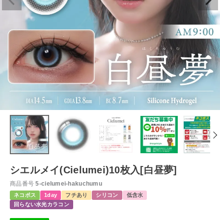
シエルメイ(Cielumei)10枚入[白昼夢]
商品番号
5-cielumei-hakuchumu
ネコポス
1day
フチあり
シリコン
低含水
回らない水光カラコン