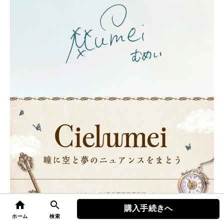
home
search
購入手続きへ
top
ホーム
検索