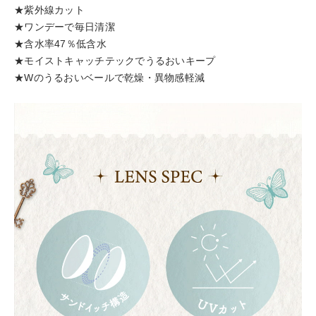
★紫外線カット
★ワンデーで毎日清潔
★含水率47％低含水
★モイストキャッチテックでうるおいキープ
★Wのうるおいベールで乾燥・異物感軽減