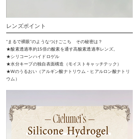
レンズポイント
“まるで裸眼”のようなつけごこち その秘密は？
★酸素透過率約15倍の酸素を通す高酸素透過率レンズ。
★シリコーンハイドロゲル
★水分キープの独自表面構造（モイストキャッチテック）
★Wのうるおい（アルギン酸ナトリウム・ヒアルロン酸ナトリ
ウム）