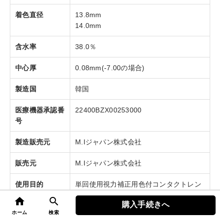
着色直径
13.8mm
14.0mm
含水率
38.0％
中心厚
0.08mm(-7.00の場合)
製造国
韓国
医療機器承認番
22400BZX00253000
号
製造販売元
M.Iジャパン株式会社
販売元
M.Iジャパン株式会社
使用目的
単回使用視力補正用色付コンタクトレン
ズ
home
search
購入手続きへ
top
ホーム
検索
納期目安
3～5営業日前後で発送（土日祝除く）