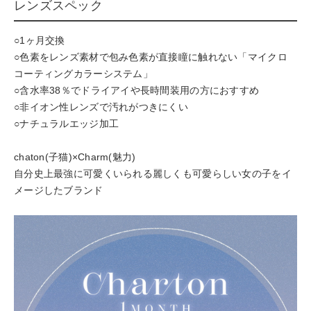
レンズスペック
○1ヶ月交換
○色素をレンズ素材で包み色素が直接瞳に触れない「マイクロ
コーティングカラーシステム」
○含水率38％でドライアイや長時間装用の方におすすめ
○非イオン性レンズで汚れがつきにくい
○ナチュラルエッジ加工
chaton(子猫)×Charm(魅力)
自分史上最強に可愛くいられる麗しくも可愛らしい女の子をイ
メージしたブランド