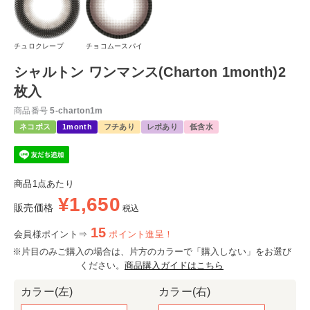
チュロクレープ
チョコムースパイ
シャルトン ワンマンス(Charton 1month)2
枚入
商品番号
5-charton1m
ネコポス
1month
フチあり
レポあり
低含水
商品1点あたり
¥
1,650
販売価格
税込
15
会員様ポイント⇒
ポイント進呈！
※片目のみご購入の場合は、片方のカラーで「購入しない」をお選び
ください。
商品購入ガイドはこちら
カラー(左)
カラー(右)