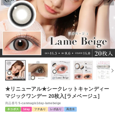
★リニューアル★シークレットキャンディー
マジックワンデー 20枚入[ラメベージュ]
商品番号
5-canmagis1day-lamebeige
ネコポス
1day
フチあり
レポあり
高含水