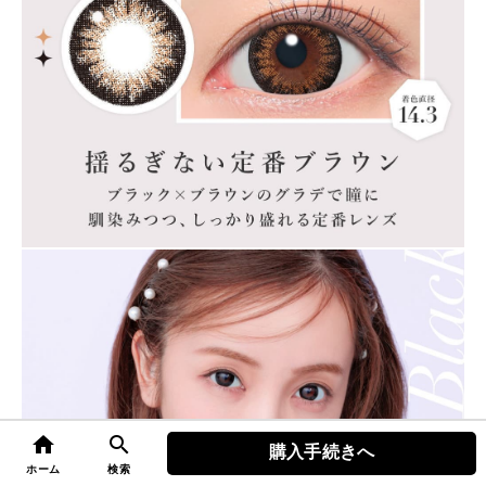
home
search
購入手続きへ
top
ホーム
検索