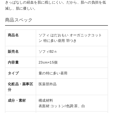
きっぱなしの経血を肌に残しにくい。だから、肌への負担を低
減し、肌に優しい。
商品スペック
商品名
ソフィ はだおもい オーガニックコット
ン 特に多い昼用 羽つき
販売名
ソフィB2ｎ
内容量
23cm×15個
タイプ
量の特に多い昼用
化粧品・薬事区
医薬部外品
分
成分・素材
構成材料
表面材:コットン/色調:茶、白