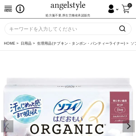
0
処方箋不要,厚生労働省承認販売
HOME
日用品
生理用品(ナプキン・タンポン・パンティーライナー)
ソフ