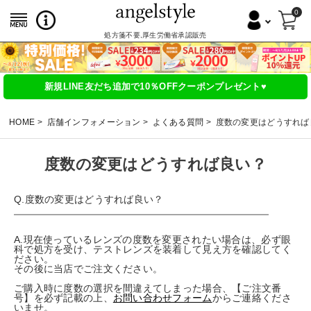
0
処方箋不要,厚生労働省承認販売
新規LINE友だち追加で10％OFFクーポンプレゼント♥
HOME
店舗インフォメーション
よくある質問
度数の変更はどうすれば
度数の変更はどうすれば良い？
Q.度数の変更はどうすれば良い？
A.現在使っているレンズの度数を変更されたい場合は、必ず眼
科で処方を受け、テストレンズを装着して見え方を確認してく
ださい。
その後に当店でご注文ください。
ご購入時に度数の選択を間違えてしまった場合、【ご注文番
号】を必ず記載の上、
お問い合わせフォーム
からご連絡くださ
いませ。